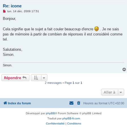
Re: icone
M
lun. 14 déc. 2009 17:51
e
s
Bonjour,
s
a
g
Cela signifie que le sujet a fait couler beaucoup d'encre
. Je ne sais
e
pas de mémoire à partir de combien de réponses il est considéré comme
n
o
tel.
n
l
u
Salutations,
Simon.
Simon.
Répondre
2 messages • Page
1
sur
1
Aller à
Index du forum
Heures au format
UTC+02:00
Développé par
phpBB
® Forum Software © phpBB Limited
Traduit par
phpBB-fr.com
Confidentialité
|
Conditions