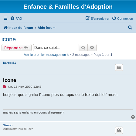
Enfance & Familles d'Adoption
FAQ
S’enregistrer
Connexion
R
Index du forum
Aide forum
e
icone
c
Rechercher
Recherche avancée
Répondre
h
Voir le premier message non lu
• 2 messages • Page
1
sur
1
e
karpat81
r
c
h
icone
e
M
lun. 16 nov. 2009 12:43
e
r
s
bonjour, que signifie l'icone pres du topic ou le texte défile? merci.
s
a
g
e
n
mariés sans enfants en cours d'agrément
o
n
l
Simon
u
Administrateur du site