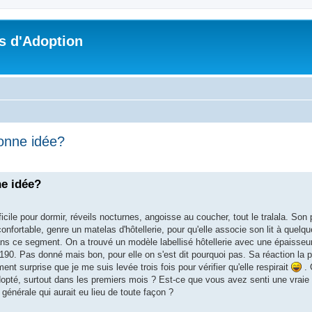
s d'Adoption
bonne idée?
che avancée
ne idée?
ficile pour dormir, réveils nocturnes, angoisse au coucher, tout le tralala. Son
onfortable, genre un matelas d'hôtellerie, pour qu'elle associe son lit à quelq
ans ce segment. On a trouvé un modèle labellisé hôtellerie avec une épaisseu
0. Pas donné mais bon, pour elle on s'est dit pourquoi pas. Sa réaction la pre
ent surprise que je me suis levée trois fois pour vérifier qu'elle respirait
. 
 adopté, surtout dans les premiers mois ? Est-ce que vous avez senti une vraie 
générale qui aurait eu lieu de toute façon ?