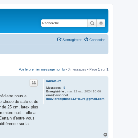
Rechercher
Recherche avancé
S’enregistrer
Connexion
Voir le premier message non lu
• 3 messages • Page
1
sur
1
lauralaure
Messages :
5
Enregistré le :
mar. 22 oct. 2024 10:06
emailpersonnel :
 pédiatre nous a
bouvierdelphine842+laure@gmail.com
ue chose de safe et de
r de 25 cm, latex plus
mière nuit... elle a
Certain d'entre vous
différence sur la
H