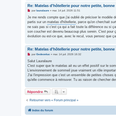
Re: Matelas d'hôtellerie pour notre petite, bonne
M
par
lauralaure
»
mar. 14 juil. 2026 11:51
e
s
Je me rends compte que j'ai oublié de préciser le modèle do
s
partis sur un
matelas d'hôtellerie
, parce qu'on cherchait su
a
g
ne sais pas si c'est ça qui a fait toute la différence ou s
e
son coucher est devenu beaucoup plus serein. C'est pour ça
n
o
évolution ou est-ce que, avec le recul, vous pensez que ça
n
l
u
Re: Matelas d'hôtellerie pour notre petite, bonne
M
par
Gedeonluc
»
mar. 14 juil. 2026 16:32
e
s
Salut Lauralaure
s
C'est super que le matelas ait eu un effet positif sur le somm
a
g
L'environnement de sommeil joue vraiment un rôle important
e
J'ai l'impression que c'est un ensemble de petites choses qu
n
o
qu'elle commence à retrouver. Tu as raison de chercher de
n
l
u
Répondre
Retourner vers « Forum principal »
Index du forum