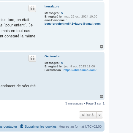
a
u
lauralaure
t
Messages :
5
Enregistré le :
mar. 22 oct. 2024 10:06
lus tard, on était
emailpersonnel :
bouvierdelphine842+laure@gmail.com
s "pour enfant". Je
, mais en tout cas
 ont constaté la même
H
a
u
Gedeonluc
t
Messages :
5
Enregistré le :
jeu. 9 oct. 2025 17:00
Localisation :
https://cbdissimo.com/
 sentiment de sécurité
H
a
3 messages • Page
1
sur
1
u
t
Aller à
s contacter
Supprimer les cookies
Heures au format
UTC+02:00