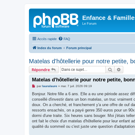
Enfance & Famille
Le Forum
Accès rapide
FAQ
Index du forum
Forum principal
Matelas d'hôtellerie pour notre petite, 
Rechercher
Recher
Répondre
Matelas d'hôtellerie pour notre petite, bon
M
par
lauralaure
»
mar. 7 juil. 2026 09:19
e
s
Bonjour. Notre fille a 6 ans. Elle a eu une période assez dif
s
conseillé d'investir dans un bon matelas, un truc vraiment c
a
g
doux. On a cherché, et franchement y'a une offre de ouf d
e
ressorts ensachés, on a payé genre 350 euros pour un 90x19
n
o
dormi d'une traite. Six heures sans bouger. Moi j'étais tellem
n
ont fait le choix d'un matelas d'hôtellerie pour leur enfant
l
u
qualité du sommeil ou c'est juste une question d'adaptation 