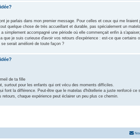
 idée?
nt je parlais dans mon premier message. Pour celles et ceux qui me liraient p
rtout quelque chose de très accueillant et durable, pas spécialement un matela
i ça a simplement accompagné une période où elle commençait enfin à s'apaiser
 que je suis curieuse d'avoir vos retours d'expérience : est-ce que certains
 se serait amélioré de toute façon ?
 idée?
eil de ta fille
, surtout pour les enfants qui ont vécu des moments difficiles.
i font la différence. Peut-être que le matelas d'hôtellerie a juste renforcé ce
s retours, chaque expérience peut éclairer un peu plus ce chemin.
Nou