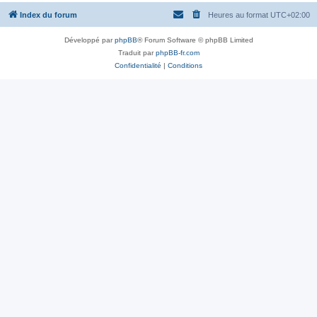
Index du forum
Heures au format
UTC+02:00
Développé par
phpBB
® Forum Software © phpBB Limited
Traduit par
phpBB-fr.com
Confidentialité
|
Conditions