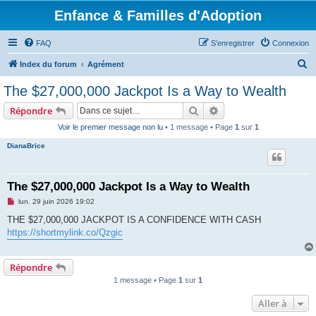
Enfance & Familles d'Adoption
FAQ
S’enregistrer
Connexion
R
Index du forum
Agrément
e
The $27,000,000 Jackpot Is a Way to Wealth
c
Rechercher
Recherche avancée
Répondre
h
Voir le premier message non lu
• 1 message • Page
1
sur
1
e
DianaBrice
r
c
h
The $27,000,000 Jackpot Is a Way to Wealth
e
M
lun. 29 juin 2026 19:02
e
r
s
THE $27,000,000 JACKPOT IS A CONFIDENCE WITH CASH
s
https://shortmylink.co/Qzgic
a
g
e
n
Répondre
o
n
1 message • Page
1
sur
1
l
u
Aller à