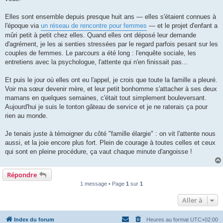
l
u
Elles sont ensemble depuis presque huit ans — elles s'étaient connues à
l'époque via
un réseau de rencontre pour femmes
— et le projet d'enfant a
mûri petit à petit chez elles. Quand elles ont déposé leur demande
d'agrément, je les ai senties stressées par le regard parfois pesant sur les
couples de femmes. Le parcours a été long : l'enquête sociale, les
entretiens avec la psychologue, l'attente qui n'en finissait pas...
Et puis le jour où elles ont eu l'appel, je crois que toute la famille a pleuré.
Voir ma sœur devenir mère, et leur petit bonhomme s'attacher à ses deux
mamans en quelques semaines, c'était tout simplement bouleversant.
Aujourd'hui je suis le tonton gâteau de service et je ne raterais ça pour
rien au monde.
Je tenais juste à témoigner du côté "famille élargie" : on vit l'attente nous
aussi, et la joie encore plus fort. Plein de courage à toutes celles et ceux
qui sont en pleine procédure, ça vaut chaque minute d'angoisse !
Répondre
1 message • Page
1
sur
1
Aller à
Index du forum
Heures au format
UTC+02:00