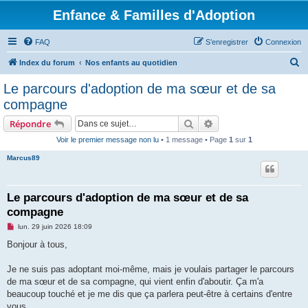
Enfance & Familles d'Adoption
FAQ
S’enregistrer
Connexion
R
Index du forum
Nos enfants au quotidien
e
Le parcours d'adoption de ma sœur et de sa
c
compagne
h
Rechercher
Recherche avancée
Répondre
e
Voir le premier message non lu
• 1 message • Page
1
sur
1
r
Marcus89
c
h
e
Le parcours d'adoption de ma sœur et de sa
compagne
r
M
lun. 29 juin 2026 18:09
e
s
Bonjour à tous,
s
a
g
Je ne suis pas adoptant moi-même, mais je voulais partager le parcours
e
de ma sœur et de sa compagne, qui vient enfin d'aboutir. Ça m'a
n
o
beaucoup touché et je me dis que ça parlera peut-être à certains d'entre
n
vous.