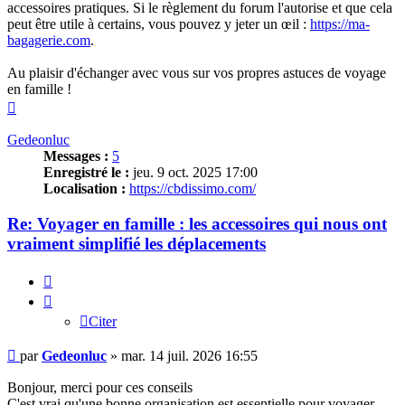
accessoires pratiques. Si le règlement du forum l'autorise et que cela
peut être utile à certains, vous pouvez y jeter un œil :
https://ma-
bagagerie.com
.
Au plaisir d'échanger avec vous sur vos propres astuces de voyage
en famille !
Haut
Gedeonluc
Messages :
5
Enregistré le :
jeu. 9 oct. 2025 17:00
Localisation :
https://cbdissimo.com/
Re: Voyager en famille : les accessoires qui nous ont
vraiment simplifié les déplacements
Citer
Citer
Message
par
Gedeonluc
»
mar. 14 juil. 2026 16:55
non
lu
Bonjour, merci pour ces conseils
C'est vrai qu'une bonne organisation est essentielle pour voyager