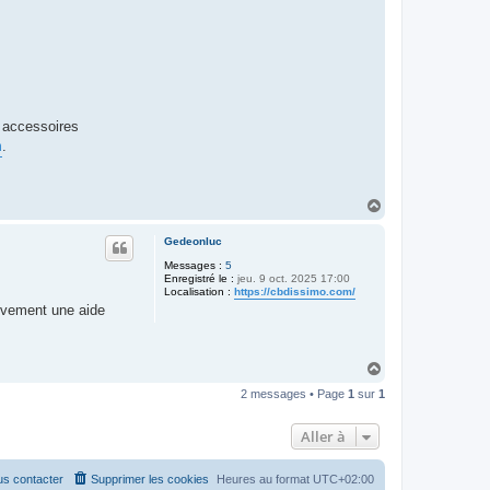
s accessoires
m
.
H
a
u
Gedeonluc
t
Messages :
5
Enregistré le :
jeu. 9 oct. 2025 17:00
Localisation :
https://cbdissimo.com/
tivement une aide
H
a
2 messages • Page
1
sur
1
u
t
Aller à
s contacter
Supprimer les cookies
Heures au format
UTC+02:00