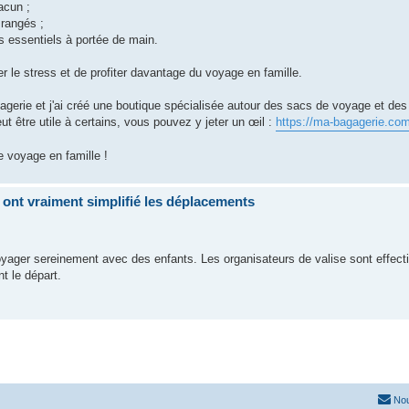
acun ;
 rangés ;
s essentiels à portée de main.
r le stress et de profiter davantage du voyage en famille.
agerie et j'ai créé une boutique spécialisée autour des sacs de voyage et de
ut être utile à certains, vous pouvez y jeter un œil :
https://ma-bagagerie.co
e voyage en famille !
 ont vraiment simplifié les déplacements
voyager sereinement avec des enfants. Les organisateurs de valise sont effec
t le départ.
Nou