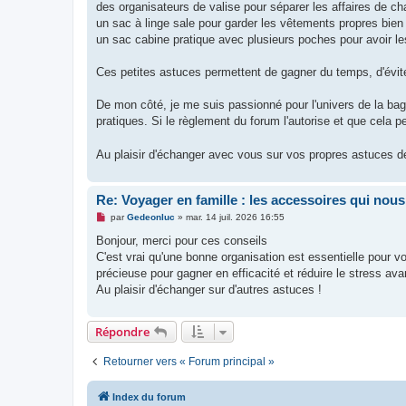
des organisateurs de valise pour séparer les affaires de ch
un sac à linge sale pour garder les vêtements propres bien
un sac cabine pratique avec plusieurs poches pour avoir le
Ces petites astuces permettent de gagner du temps, d'évite
De mon côté, je me suis passionné pour l'univers de la bag
pratiques. Si le règlement du forum l'autorise et que cela pe
Au plaisir d'échanger avec vous sur vos propres astuces d
Re: Voyager en famille : les accessoires qui nous
M
par
Gedeonluc
»
mar. 14 juil. 2026 16:55
e
s
Bonjour, merci pour ces conseils
s
C'est vrai qu'une bonne organisation est essentielle pour 
a
g
précieuse pour gagner en efficacité et réduire le stress avan
e
Au plaisir d'échanger sur d'autres astuces !
n
o
n
l
Répondre
u
Retourner vers « Forum principal »
Index du forum