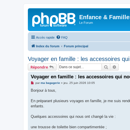
Enfance & Famille
Le Forum
Accès rapide
FAQ
Index du forum
Forum principal
Voyager en famille : les accessoires qu
Rechercher
Recher
Répondre
Voyager en famille : les accessoires qui n
M
par
ma bagagerie
»
jeu. 25 juin 2026 10:05
e
s
Bonjour à tous,
s
a
g
En préparant plusieurs voyages en famille, je me suis rend
e
enfants.
n
o
n
Quelques accessoires qui nous ont changé la vie :
l
u
une trousse de toilette bien compartimentée ;