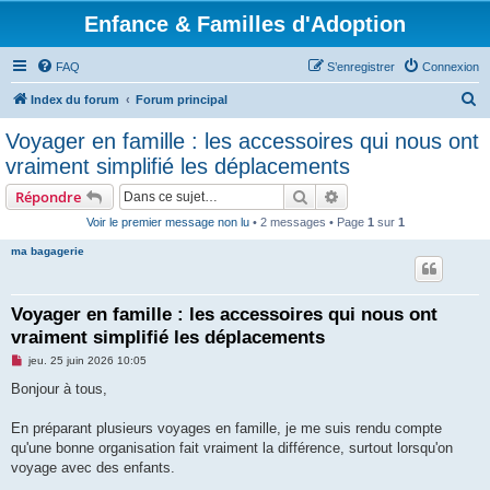
Enfance & Familles d'Adoption
FAQ
S’enregistrer
Connexion
R
Index du forum
Forum principal
e
Voyager en famille : les accessoires qui nous ont
c
vraiment simplifié les déplacements
h
Rechercher
Recherche avancée
Répondre
e
Voir le premier message non lu
• 2 messages • Page
1
sur
1
r
ma bagagerie
c
h
e
Voyager en famille : les accessoires qui nous ont
vraiment simplifié les déplacements
r
M
jeu. 25 juin 2026 10:05
e
s
Bonjour à tous,
s
a
g
En préparant plusieurs voyages en famille, je me suis rendu compte
e
qu'une bonne organisation fait vraiment la différence, surtout lorsqu'on
n
o
voyage avec des enfants.
n