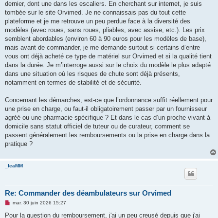
dernier, dont une dans les escaliers. En cherchant sur internet, je suis
tombée sur le site Orvimed. Je ne connaissais pas du tout cette
plateforme et je me retrouve un peu perdue face à la diversité des
modèles (avec roues, sans roues, pliables, avec assise, etc.). Les prix
semblent abordables (environ 60 à 90 euros pour les modèles de base),
mais avant de commander, je me demande surtout si certains d’entre
vous ont déjà acheté ce type de matériel sur Orvimed et si la qualité tient
dans la durée. Je m’interroge aussi sur le choix du modèle le plus adapté
dans une situation où les risques de chute sont déjà présents,
notamment en termes de stabilité et de sécurité.
Concernant les démarches, est-ce que l’ordonnance suffit réellement pour
une prise en charge, ou faut-il obligatoirement passer par un fournisseur
agréé ou une pharmacie spécifique ? Et dans le cas d’un proche vivant à
domicile sans statut officiel de tuteur ou de curateur, comment se
passent généralement les remboursements ou la prise en charge dans la
pratique ?
_leaMM
Re: Commander des déambulateurs sur Orvimed
M
mar. 30 juin 2026 15:27
e
s
Pour la question du remboursement, j'ai un peu creusé depuis que j'ai