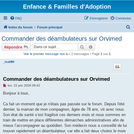
Enfance & Familles d'Adoption
FAQ
S’enregistrer
Connexion
R
Index du forum
Forum principal
e
Commander des déambulateurs sur Orvimed
c
Rechercher
Recherche avancée
Répondre
h
Voir le premier message non lu
• 2 messages • Page
1
sur
1
e
_leaMM
r
c
h
Commander des déambulateurs sur Orvimed
e
M
lun. 22 juin 2026 09:42
e
r
s
Bonjour à tous,
s
a
g
Ca fait un moment que je n'étais pas passée sur le forum. Depuis l'été
e
dernier, la maman de mon compagnon, âgée de 78 ans, vit avec nous.
n
o
Son état de santé s’est fragilisé ces derniers mois et nous sommes en
n
train de mettre en place différentes démarches administratives afin de
l
u
mieux l’accompagner au quotidien. Son médecin nous a conseillé de lui
trouver rapidement un déambulateur, car elle a fait deux chutes le mois