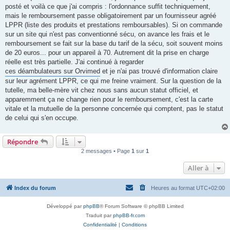
s
posté et voilà ce que j'ai compris : l'ordonnance suffit techniquement,
a
g
mais le remboursement passe obligatoirement par un fournisseur agréé
e
LPPR (liste des produits et prestations remboursables). Si on commande
n
o
sur un site qui n'est pas conventionné sécu, on avance les frais et le
n
remboursement se fait sur la base du tarif de la sécu, soit souvent moins
l
u
de 20 euros... pour un appareil à 70. Autrement dit la prise en charge
réelle est très partielle. J'ai continué à regarder
ces déambulateurs sur Orvimed
et je n'ai pas trouvé d'information claire
sur leur agrément LPPR, ce qui me freine vraiment. Sur la question de la
tutelle, ma belle-mère vit chez nous sans aucun statut officiel, et
apparemment ça ne change rien pour le remboursement, c'est la carte
vitale et la mutuelle de la personne concernée qui comptent, pas le statut
de celui qui s'en occupe.
Répondre
2 messages • Page
1
sur
1
Aller à
Index du forum
Heures au format
UTC+02:00
Développé par
phpBB
® Forum Software © phpBB Limited
Traduit par
phpBB-fr.com
Confidentialité
|
Conditions