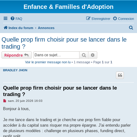
Enfance & Familles d'Adoption
FAQ
S’enregistrer
Connexion
R
Index du forum
Annonces
e
Quelle prop firm choisir pour se lancer dans le
c
trading ?
h
Rechercher
Recherche avancée
Répondre
e
Voir le premier message non lu
• 1 message • Page
1
sur
1
r
BRADLEY JHON
c
h
e
Quelle prop firm choisir pour se lancer dans le
trading ?
r
M
sam. 20 juin 2026 16:03
e
s
Bonjour à tous,
s
a
g
Je me lance dans le trading et je cherche une prop firm fiable pour
e
accéder à du capital sans risquer ma propre épargne. J'ai entendu parler
n
o
de plusieurs modèles : challenge en plusieurs phases, funding direct,
n
profit split…