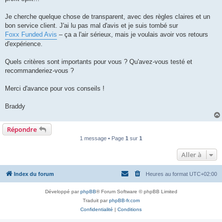
l
u
Je cherche quelque chose de transparent, avec des règles claires et un
bon service client. J'ai lu pas mal d'avis et je suis tombé sur
Foxx Funded Avis
– ça a l'air sérieux, mais je voulais avoir vos retours
d'expérience.
Quels critères sont importants pour vous ? Qu'avez-vous testé et
recommanderiez-vous ?
Merci d'avance pour vos conseils !
Braddy
Répondre
1 message • Page
1
sur
1
Aller à
Index du forum
Heures au format
UTC+02:00
Développé par
phpBB
® Forum Software © phpBB Limited
Traduit par
phpBB-fr.com
Confidentialité
|
Conditions