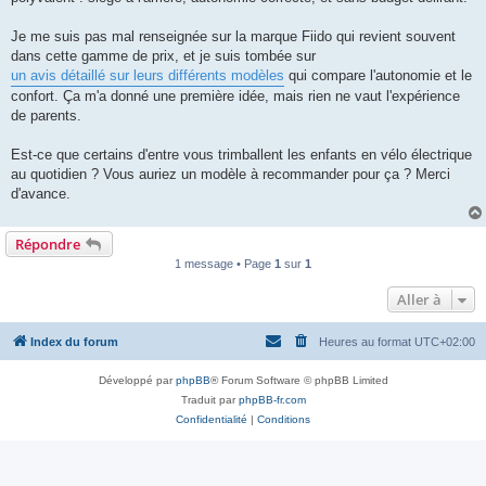
l
u
Je me suis pas mal renseignée sur la marque Fiido qui revient souvent
dans cette gamme de prix, et je suis tombée sur
un avis détaillé sur leurs différents modèles
qui compare l'autonomie et le
confort. Ça m'a donné une première idée, mais rien ne vaut l'expérience
de parents.
Est-ce que certains d'entre vous trimballent les enfants en vélo électrique
au quotidien ? Vous auriez un modèle à recommander pour ça ? Merci
d'avance.
Répondre
1 message • Page
1
sur
1
Aller à
Index du forum
Heures au format
UTC+02:00
Développé par
phpBB
® Forum Software © phpBB Limited
Traduit par
phpBB-fr.com
Confidentialité
|
Conditions