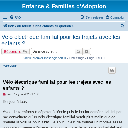
Enfance & Familles d'Adoption
FAQ
S’enregistrer
Connexion
R
Index du forum
Nos enfants au quotidien
e
Vélo électrique familial pour les trajets avec les
c
enfants ?
h
Rechercher
Recherche avancée
Répondre
e
Voir le premier message non lu
• 1 message • Page
1
sur
1
r
Marcus89
c
h
e
Vélo électrique familial pour les trajets avec les
enfants ?
r
M
ven. 12 juin 2026 17:06
e
s
Bonjour à tous,
s
a
g
Avec deux enfants à déposer à l'école puis le boulot derrière, j'ai fini par
e
me convaincre qu'un vélo électrique familial serait plus malin que de
n
o
prendre la voiture pour 3 km. Le souci, c'est de trouver un modèle assez
n
polyvalent : siège à l'arrière, autonomie correcte, et sans budget délirant.