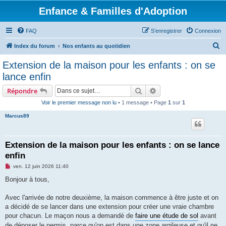
Enfance & Familles d'Adoption
FAQ
S’enregistrer
Connexion
R
Index du forum
Nos enfants au quotidien
e
Extension de la maison pour les enfants : on se
c
lance enfin
h
Rechercher
Recherche avancée
Répondre
e
Voir le premier message non lu
• 1 message • Page
1
sur
1
r
Marcus89
c
h
e
Extension de la maison pour les enfants : on se lance
enfin
r
M
ven. 12 juin 2026 11:40
e
s
Bonjour à tous,
s
a
g
Avec l'arrivée de notre deuxième, la maison commence à être juste et on
e
a décidé de se lancer dans une extension pour créer une vraie chambre
n
o
pour chacun. Le maçon nous a demandé de
faire une étude de sol
avant
n
de déposer le permis, parce qu'on est dans une zone argileuse et qu'il ne