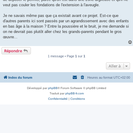
l
u
veut pas couler les fondations de l'extension à l'aveugle.
Je ne savais même pas que ça existait avant ce projet. Est-ce que
d'autres parents ici sont passés par un agrandissement avec des enfants
en bas âge à la maison ? Entre la poussière et le bruit, je me demande si
on ne devrait pas plutôt aller chez les grands-parents pendant le gros
œuvre...
Répondre
1 message • Page
1
sur
1
Aller à
Index du forum
Heures au format
UTC+02:00
Développé par
phpBB
® Forum Software © phpBB Limited
Traduit par
phpBB-fr.com
Confidentialité
|
Conditions