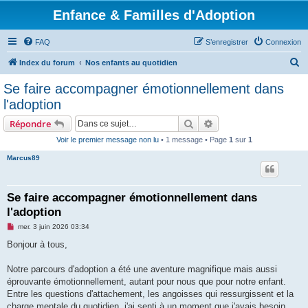
Enfance & Familles d'Adoption
FAQ
S’enregistrer
Connexion
R
Index du forum
Nos enfants au quotidien
e
Se faire accompagner émotionnellement dans
c
l'adoption
h
Rechercher
Recherche avancée
Répondre
e
Voir le premier message non lu
• 1 message • Page
1
sur
1
r
Marcus89
c
h
e
Se faire accompagner émotionnellement dans
l'adoption
r
M
mer. 3 juin 2026 03:34
e
s
Bonjour à tous,
s
a
g
Notre parcours d'adoption a été une aventure magnifique mais aussi
e
éprouvante émotionnellement, autant pour nous que pour notre enfant.
n
o
Entre les questions d'attachement, les angoisses qui ressurgissent et la
n
charge mentale du quotidien, j'ai senti à un moment que j'avais besoin