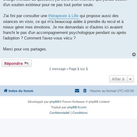
l
u
d'un soutien extérieur pour ne pas tout porter seule.
J'ai fini par consulter une
thérapeute à Lille
qui propose aussi des
séances en visio, ce qui m'a beaucoup aidée à prendre du recul et à
mieux gérer mes émotions. Je me demandais si d'autres ici avaient
franchi le pas d'un accompagnement psychologique pendant ou après
l'adoption ? Comment l'avez-vous vécu ?
Merci pour vos partages.
Répondre
1 message • Page
1
sur
1
Aller à
Index du forum
Heures au format
UTC+02:00
Développé par
phpBB
® Forum Software © phpBB Limited
Traduit par
phpBB-fr.com
Confidentialité
|
Conditions