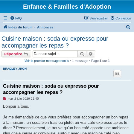
Enfance & Familles d'Adoption
FAQ
S’enregistrer
Connexion
R
Index du forum
Annonces
e
Cuisine maison : soda ou expresso pour
c
accompagner les repas ?
h
Rechercher
Recherche avancée
Répondre
e
Voir le premier message non lu
• 1 message • Page
1
sur
1
r
BRADLEY JHON
c
h
e
Cuisine maison : soda ou expresso pour
accompagner les repas ?
r
M
mar. 2 juin 2026 22:45
e
s
Bonjour à tous,
s
a
g
Je me demandais ce que vous préférez pour accompagner un bon repas
e
à la maison : un soda bien frais ou plutôt un vrai café expresso après le
n
o
dîner ? Personnellement, je trouve qu’un bon café apporte une ambiance
n
plus chaleureuse et conviviale, surtout avec une machine café bien