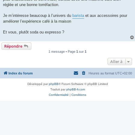
l
u
réglée et une bonne torréfaction.
Je m’intéresse beaucoup à l’univers du
barista
et aux accessoires pour
améliorer l’expérience café à la maison
Et vous, plutôt soda ou expresso ?
Répondre
1 message • Page
1
sur
1
Aller à
Index du forum
Heures au format
UTC+02:00
Développé par
phpBB
® Forum Software © phpBB Limited
Traduit par
phpBB-fr.com
Confidentialité
|
Conditions