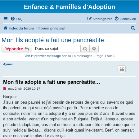
Enfance & Familles d'Adoption
FAQ
S’enregistrer
Connexion
R
Index du forum
Forum principal
e
Mon fils adopté a fait une pancréatite…
c
Rechercher
Recherche avancée
Répondre
h
Voir le premier message non lu
• 4 messages • Page
1
sur
1
e
Aymar
r
c
h
Mon fils adopté a fait une pancréatite…
e
M
mar. 2 juin 2026 10:17
e
r
s
Bonjour,
s
J’suis un peu paumé et j’ai besoin de retours de gens qui savent de quoi
a
g
ils parlent, ou qui sont déjà passés par là. Pour remettre dans le
e
contexte, notre fils on l’a adopté il y a un peu plus de 2 ans. Il avait 6 ans
n
o
à son arrivée, venait d’un orphelinat en Bulgarie. Déjà à l’époque, grosse
n
période d’adaptation, pas mal de trucs à rattraper côté santé parce que le
l
u
suivi médical là-bas… disons qu’il était quasi inexistant. Bref, on pensait
avoir encaissé le plus dur avec ça.