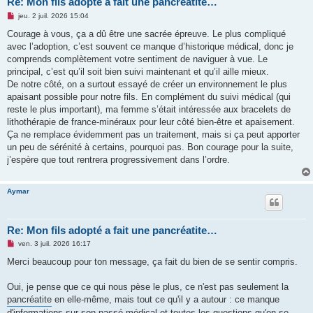
Re: Mon fils adopté a fait une pancréatite…
M
jeu. 2 juil. 2026 15:04
e
s
Courage à vous, ça a dû être une sacrée épreuve. Le plus compliqué
s
avec l’adoption, c’est souvent ce manque d’historique médical, donc je
a
g
comprends complètement votre sentiment de naviguer à vue. Le
e
principal, c’est qu’il soit bien suivi maintenant et qu’il aille mieux.
n
o
De notre côté, on a surtout essayé de créer un environnement le plus
n
apaisant possible pour notre fils. En complément du suivi médical (qui
l
u
reste le plus important), ma femme s’était intéressée aux bracelets de
lithothérapie de france-minéraux pour leur côté bien-être et apaisement.
Ça ne remplace évidemment pas un traitement, mais si ça peut apporter
un peu de sérénité à certains, pourquoi pas. Bon courage pour la suite,
j’espère que tout rentrera progressivement dans l’ordre.
Aymar
Re: Mon fils adopté a fait une pancréatite…
M
ven. 3 juil. 2026 16:17
e
s
Merci beaucoup pour ton message, ça fait du bien de se sentir compris.
s
a
g
Oui, je pense que ce qui nous pèse le plus, ce n'est pas seulement la
e
pancréatite
en elle-même, mais tout ce qu'il y a autour : ce manque
n
o
d'informations sur son passé médical et toutes les questions qu'on se