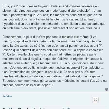
Et là, y’a 2 mois, grosse frayeur. Douleurs abdominales violentes en
pleine nuit, direction urgences en mode “appendicite probable”… et au
final : pancréatite aiguë. À 9 ans, les médecins nous ont dit que c’était
pas courant, donc ils ont cherché longtemps la cause. Et au final,
hypothèse d’un truc ancien non détecté : anomalie du canal pancréatique
ou problème préexistant, possiblement d’avant son arrivée chez nous.
Franchement, le plus dur c’est pas tant la maladie elle-même (il va
mieux, hospitalisé 8 jours, retour à la maison), mais tout ce qui tourne
dans la tête après. Le côté “est-ce qu’on aurait pu voir un truc avant ?”,
“est-ce qu’il souffrait déjà sans rien dire parce qu’il a appris à encaisser
?”. Ça te travaille plus que tu voudrais l’admettre. Le pédiatre parle
maintenant de suivi régulier, risque de récidive, et régime alimentaire à
adapter pour éviter que ça recommence. Et là où ça coince surtout pour
moi, c’est encore ce fichu historique médical incomplet lié à l’adoption…
t’as l’impression de naviguer un peu à vue. Je sais pas si d’autres
familles adoptives ont déjà eu des galères médicales du même genre ?
Et surtout, comment vous gérez avec les médecins ici quand t’as zéro ou
presque comme dossier de départ ?
Carlitos