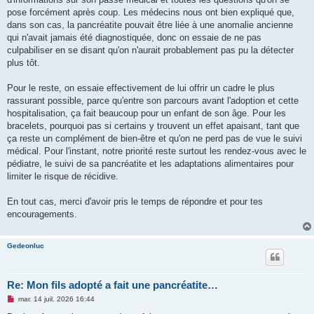
n
pose forcément après coup. Les médecins nous ont bien expliqué que,
l
u
dans son cas, la pancréatite pouvait être liée à une anomalie ancienne
qui n'avait jamais été diagnostiquée, donc on essaie de ne pas
culpabiliser en se disant qu'on n'aurait probablement pas pu la détecter
plus tôt.
Pour le reste, on essaie effectivement de lui offrir un cadre le plus
rassurant possible, parce qu'entre son parcours avant l'adoption et cette
hospitalisation, ça fait beaucoup pour un enfant de son âge. Pour les
bracelets, pourquoi pas si certains y trouvent un effet apaisant, tant que
ça reste un complément de bien-être et qu'on ne perd pas de vue le suivi
médical. Pour l'instant, notre priorité reste surtout les rendez-vous avec le
pédiatre, le suivi de sa pancréatite et les adaptations alimentaires pour
limiter le risque de récidive.
En tout cas, merci d'avoir pris le temps de répondre et pour tes
encouragements.
Gedeonluc
Re: Mon fils adopté a fait une pancréatite…
M
mar. 14 juil. 2026 16:44
e