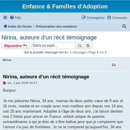
Enfance & Familles d'Adoption
FAQ
S’enregistrer
Connexion
R
Index du forum
Présentation des membres
e
Nirina, auteure d’un récit témoignage
c
Rechercher
Recherche avancée
Répondre
h
Voir le premier message non lu
• 1 message • Page
1
sur
1
e
Nirina
r
c
h
Nirina, auteure d’un récit témoignage
e
M
lun. 1 juin 2026 04:17
e
r
s
Bonjour
s
a
g
Je me présente Nirina, 34 ans, maman de deux petits cœur de 8 ans et
e
16 mois, mariée et en couple avec mon meilleur ami depuis nos 14 ans,
n
o
soit 20 ans maintenant. Adoptée à l’âge de deux ans, j’ai laissé derrière
n
moi 2 frères pour arriver en France, enfant unique de parents
l
u
extraordinaires à qui je dois de s’être battue pour que je comprenne que
l’amour n’a pas de frontières. Je ne le comprend qu’aujourd’hui, 34 ans