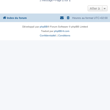
1 message • Page
1
sur
1
Aller à
Index du forum
Heures au format
UTC+02:00
Développé par
phpBB
® Forum Software © phpBB Limited
Traduit par
phpBB-fr.com
Confidentialité
|
Conditions