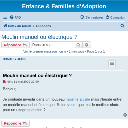
Enfance & Familles d'Adoption
FAQ
S’enregistrer
Connexion
R
Index du forum
Annonces
e
Moulin manuel ou électrique ?
c
Rechercher
Recherche avancée
Répondre
h
Voir le premier message non lu
• 1 message • Page
1
sur
1
e
BRADLEY JHON
r
c
h
Moulin manuel ou électrique ?
e
M
dim. 31 mai 2026 20:50
e
r
s
Bonjour,
s
a
g
Je souhaite investir dans un nouveau
moulins à café
mais j’hésite entre
e
un modèle manuel et électrique. Selon vous, quel est le meilleur choix
n
o
pour un usage quotidien ?
n
l
u
Répondre