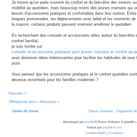
e
g
Je trouve qu’on parle souvent du confort et du bien-être des seniors ou
e
mobilité au quotidien, mais beaucoup moins des jeunes mamans qui o
n
o
besoin d’accessoires pratiques et confortables dans leur routine. Entre
n
longues promenades, les déplacements avec bébé et les moments de 
l
u
la maison, certains produits peuvent vraiment améliorer le quotidien.
En recherchant des conseils et accessoires utiles autour du bien-être 
confort familial,
je suis tombé sur
conseils et accessoires pratiques pour jeunes mamans et confort au q
avec plusieurs idées intéressantes pour faciliter les habitudes de tous 
jours.
Vous pensez que les accessoires pratiques et le confort quotidien sont
devenus essentiels pour les familles modernes ?
Répondre
Retourner vers « Annonces »
Index du forum
Nous contacter
Supprimer le
Développé par
phpBB
® Forum Software © phpBB L
Traduit par
phpBB-fr.com
Confidentialité
|
Conditions