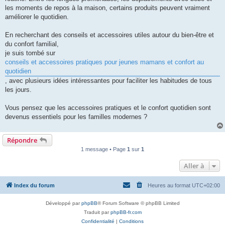
l
u
les moments de repos à la maison, certains produits peuvent vraiment
améliorer le quotidien.
En recherchant des conseils et accessoires utiles autour du bien-être et
du confort familial,
je suis tombé sur
conseils et accessoires pratiques pour jeunes mamans et confort au
quotidien
, avec plusieurs idées intéressantes pour faciliter les habitudes de tous
les jours.
Vous pensez que les accessoires pratiques et le confort quotidien sont
devenus essentiels pour les familles modernes ?
Répondre
1 message • Page
1
sur
1
Aller à
Index du forum
Heures au format
UTC+02:00
Développé par
phpBB
® Forum Software © phpBB Limited
Traduit par
phpBB-fr.com
Confidentialité
|
Conditions