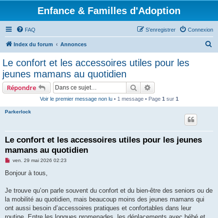
Enfance & Familles d'Adoption
FAQ
S’enregistrer
Connexion
R
Index du forum
Annonces
e
Le confort et les accessoires utiles pour les
c
jeunes mamans au quotidien
h
Rechercher
Recherche avancée
Répondre
e
Voir le premier message non lu
• 1 message • Page
1
sur
1
r
Parkerlock
c
h
e
Le confort et les accessoires utiles pour les jeunes
mamans au quotidien
r
M
ven. 29 mai 2026 02:23
e
s
Bonjour à tous,
s
a
g
Je trouve qu’on parle souvent du confort et du bien-être des seniors ou de
e
la mobilité au quotidien, mais beaucoup moins des jeunes mamans qui
n
o
ont aussi besoin d’accessoires pratiques et confortables dans leur
n
routine. Entre les longues promenades, les déplacements avec bébé et