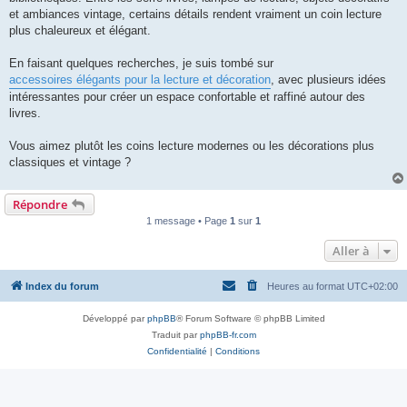
l
u
et ambiances vintage, certains détails rendent vraiment un coin lecture
plus chaleureux et élégant.
En faisant quelques recherches, je suis tombé sur
accessoires élégants pour la lecture et décoration
, avec plusieurs idées
intéressantes pour créer un espace confortable et raffiné autour des
livres.
Vous aimez plutôt les coins lecture modernes ou les décorations plus
classiques et vintage ?
Répondre
1 message • Page
1
sur
1
Aller à
Index du forum
Heures au format
UTC+02:00
Développé par
phpBB
® Forum Software © phpBB Limited
Traduit par
phpBB-fr.com
Confidentialité
|
Conditions