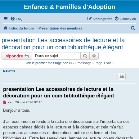
Enfance & Familles d'Adoption
FAQ
S’enregistrer
Connexion
R
Index du forum
Présentation des membres
e
presentation Les accessoires de lecture et la
c
décoration pour un coin bibliothèque élégant
h
Rechercher
Recherche avancée
Répondre
e
Voir le premier message non lu
• 1 message • Page
1
sur
1
r
RANCID
c
h
e
presentation Les accessoires de lecture et la
décoration pour un coin bibliothèque élégant
r
M
ven. 29 mai 2026 02:10
e
s
Bonjour à tous,
s
a
g
J’ai récemment entendu à la radio une discussion sur l’importance des
e
espaces calmes dédiés à la lecture et à la détente, et cela m’a fait
n
o
penser aux accessoires et décorations autour des livres et des
n
bibliothèques. Entre les serre-livres, lampes de lecture, objets décoratifs