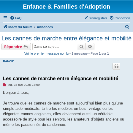
Enfance & Familles d'Adoption
FAQ
S’enregistrer
Connexion
R
Index du forum
Annonces
e
Les cannes de marche entre élégance et mobilité
c
Rechercher
Recherche avancée
Répondre
h
Voir le premier message non lu
• 1 message • Page
1
sur
1
e
RANCID
r
c
h
Les cannes de marche entre élégance et mobilité
e
M
jeu. 28 mai 2026 23:59
e
r
s
Bonjour à tous,
s
a
g
Je trouve que les cannes de marche sont aujourd’hui bien plus qu’une
e
simple aide médicale. Entre les modèles en bois, vintage ou les
n
o
élégantes cannes anglaises, elles deviennent aussi un véritable
n
accessoire de style pour les seniors, les amateurs d’objets anciens ou
l
u
même les passionnés de randonnée.