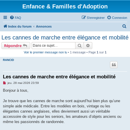
Enfance & Familles d'Adoption
FAQ
S’enregistrer
Connexion
R
Index du forum
Annonces
e
Les cannes de marche entre élégance et mobilité
c
Rechercher
Recherche avancée
Répondre
h
Voir le premier message non lu
• 1 message • Page
1
sur
1
e
RANCID
r
c
h
Les cannes de marche entre élégance et mobilité
e
M
jeu. 28 mai 2026 23:59
e
r
s
Bonjour à tous,
s
a
g
Je trouve que les cannes de marche sont aujourd’hui bien plus qu’une
e
simple aide médicale. Entre les modèles en bois, vintage ou les
n
o
élégantes cannes anglaises, elles deviennent aussi un véritable
n
accessoire de style pour les seniors, les amateurs d’objets anciens ou
l
u
même les passionnés de randonnée.