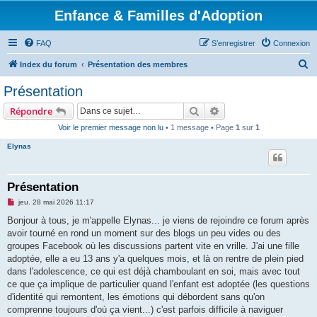
Enfance & Familles d'Adoption
FAQ
S’enregistrer
Connexion
R
Index du forum
Présentation des membres
e
Présentation
c
Rechercher
Recherche avancée
Répondre
h
Voir le premier message non lu
• 1 message • Page
1
sur
1
e
Elynas
r
c
h
Présentation
e
M
jeu. 28 mai 2026 11:17
e
r
s
Bonjour à tous, je m'appelle Elynas... je viens de rejoindre ce forum après
s
avoir tourné en rond un moment sur des blogs un peu vides ou des
a
g
groupes Facebook où les discussions partent vite en vrille. J'ai une fille
e
adoptée, elle a eu 13 ans y'a quelques mois, et là on rentre de plein pied
n
o
dans l'adolescence, ce qui est déjà chamboulant en soi, mais avec tout
n
ce que ça implique de particulier quand l'enfant est adoptée (les questions
l
u
d'identité qui remontent, les émotions qui débordent sans qu'on
comprenne toujours d'où ça vient...) c'est parfois difficile à naviguer