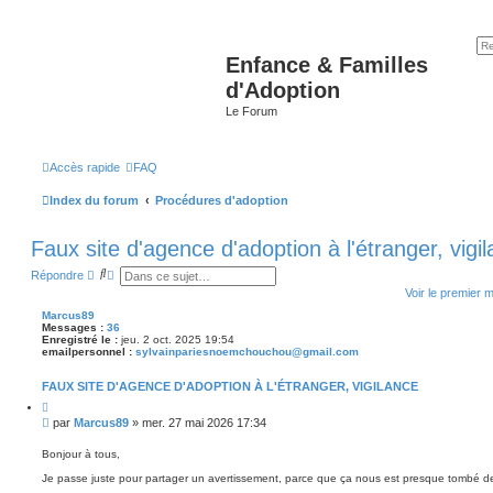
Enfance & Familles
d'Adoption
Le Forum
Accès rapide
FAQ
Index du forum
Procédures d'adoption
Faux site d'agence d'adoption à l'étranger, vigi
R
R
Répondre
e
e
Voir le premier 
c
c
h
h
Marcus89
e
e
Messages :
36
r
r
Enregistré le :
jeu. 2 oct. 2025 19:54
c
c
emailpersonnel :
sylvainpariesnoemchouchou@gmail.com
h
h
e
e
FAUX SITE D'AGENCE D'ADOPTION À L'ÉTRANGER, VIGILANCE
r
a
v
C
i
a
M
par
Marcus89
»
mer. 27 mai 2026 17:34
t
n
e
e
c
s
r
Bonjour à tous,
é
s
e
Je passe juste pour partager un avertissement, parce que ça nous est presque tombé d
a