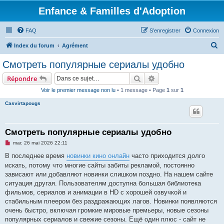
Enfance & Familles d'Adoption
FAQ
S’enregistrer
Connexion
R
Index du forum
Agrément
e
Смотреть популярные сериалы удобно
c
Rechercher
Recherche avancée
Répondre
h
Voir le premier message non lu
• 1 message • Page
1
sur
1
e
Casvirtapougs
r
c
h
Смотреть популярные сериалы удобно
e
M
mar. 26 mai 2026 22:11
e
r
s
В последнее время
новинки кино онлайн
часто приходится долго
s
искать, потому что многие сайты забиты рекламой, постоянно
a
g
зависают или добавляют новинки слишком поздно. На нашем сайте
e
ситуация другая. Пользователям доступна большая библиотека
n
o
фильмов, сериалов и анимации в HD с хорошей озвучкой и
n
стабильным плеером без раздражающих лагов. Новинки появляются
l
u
очень быстро, включая громкие мировые премьеры, новые сезоны
популярных сериалов и свежие сезоны. Ещё один плюс - сайт не