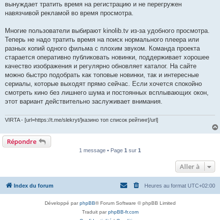
вынуждает тратить время на регистрацию и не перегружен
навязчивой рекламой во время просмотра.
Многие пользователи выбирают kinolib.tv из-за удобного просмотра.
Теперь не надо тратить время на поиск нормального плеера или
разных копий одного фильма с плохим звуком. Команда проекта
старается оперативно публиковать новинки, поддерживает хорошее
качество изображения и регулярно обновляет каталог. На сайте
можно быстро подобрать как топовые новинки, так и интересные
сериалы, которые выходят прямо сейчас. Если хочется спокойно
смотреть кино без лишнего шума и постоянных всплывающих окон,
этот вариант действительно заслуживает внимания.
VIRTA - [url=https://t.me/slekryt/]казино топ список рейтинг[/url]
Répondre
1 message • Page
1
sur
1
Aller à
Index du forum
Heures au format
UTC+02:00
Développé par
phpBB
® Forum Software © phpBB Limited
Traduit par
phpBB-fr.com