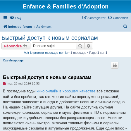
Enfance & Familles d'Adoption
FAQ
S’enregistrer
Connexion
R
Index du forum
Agrément
e
Быстрый доступ к новым сериалам
c
Rechercher
Recherche avancée
Répondre
h
Voir le premier message non lu
• 1 message • Page
1
sur
1
e
Casvirtapougs
r
c
h
Быстрый доступ к новым сериалам
e
M
mar. 26 mai 2026 16:53
e
r
s
В последние годы
кино онлайн в хорошем качестве
всё сложнее
s
найти без проблем, так как многие сайты перегружены рекламой,
a
g
постоянно зависают а иногда и добавляют новинки слишком поздно.
e
На нашем сайте ситуация другая. На сайте доступна крупная
n
o
коллекция фильмов, сериалов и мультфильмов в HD с нормальным
n
переводом и удобным плеером без раздражающих лагов. Новинки
l
u
появляются очень быстро, включая топовые фильмы и сериалы,
обсуждаемые сериалы и актуальные продолжения. Ещё один плюс -