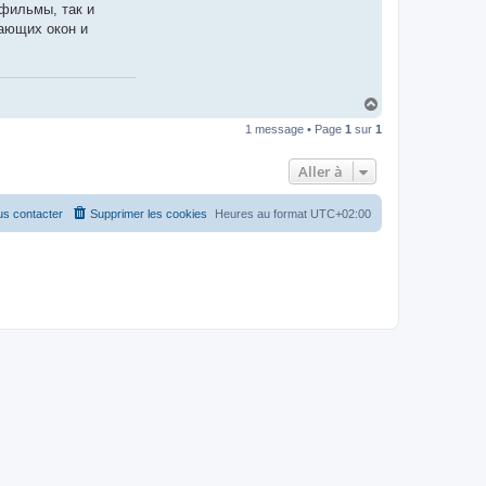
t
 фильмы, так и
e
вающих окон и
r
C
a
s
v
i
H
r
a
t
1 message • Page
1
sur
1
u
a
p
t
o
Aller à
u
g
s
s contacter
Supprimer les cookies
Heures au format
UTC+02:00