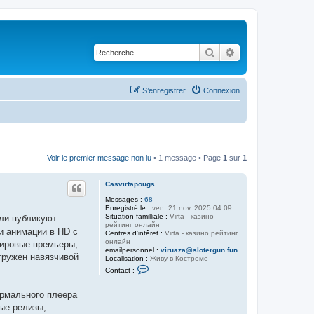
Rechercher
Recherche avancé
S’enregistrer
Connexion
Voir le premier message non lu
• 1 message • Page
1
sur
1
Casvirtapougs
Messages :
68
Enregistré le :
ven. 21 nov. 2025 04:09
Situation familliale :
Virta - казино
или публикуют
рейтинг онлайн
и анимации в HD с
Centres d'intêret :
Virta - казино рейтинг
онлайн
мировые премьеры,
emailpersonnel :
viruaza@slotergun.fun
гружен навязчивой
Localisation :
Живу в Костроме
C
Contact :
o
n
t
ормального плеера
a
ые релизы,
c