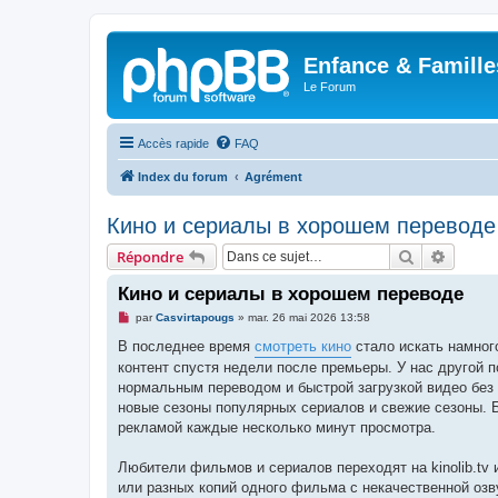
Enfance & Famille
Le Forum
Accès rapide
FAQ
Index du forum
Agrément
Кино и сериалы в хорошем переводе
Rechercher
Recher
Répondre
Кино и сериалы в хорошем переводе
M
par
Casvirtapougs
»
mar. 26 mai 2026 13:58
e
s
В последнее время
смотреть кино
стало искать намног
s
контент спустя недели после премьеры. У нас другой 
a
g
нормальным переводом и быстрой загрузкой видео без
e
новые сезоны популярных сериалов и свежие сезоны. Б
n
o
рекламой каждые несколько минут просмотра.
n
l
u
Любители фильмов и сериалов переходят на kinolib.tv 
или разных копий одного фильма с некачественной оз