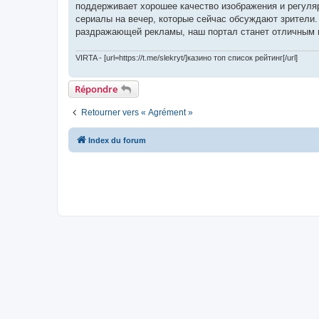
поддерживает хорошее качество изображения и регуляр
сериалы на вечер, которые сейчас обсуждают зрители.
раздражающей рекламы, наш портал станет отличным 
VIRTA - [url=https://t.me/slekryt/]казино топ список рейтинг[/url]
Répondre
Retourner vers « Agrément »
Index du forum