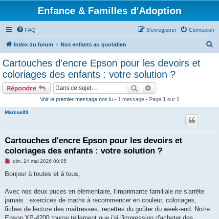
Enfance & Familles d'Adoption
FAQ
S’enregistrer
Connexion
R
Index du forum
Nos enfants au quotidien
e
Cartouches d'encre Epson pour les devoirs et
c
coloriages des enfants : votre solution ?
h
Rechercher
Recherche avancée
Répondre
e
Voir le premier message non lu
• 1 message • Page
1
sur
1
r
Marcus89
c
h
e
Cartouches d'encre Epson pour les devoirs et
coloriages des enfants : votre solution ?
r
M
dim. 24 mai 2026 00:05
e
s
Bonjour à toutes et à tous,
s
a
g
Avec nos deux puces en élémentaire, l'imprimante familiale ne s'arrête
e
jamais : exercices de maths à recommencer en couleur, coloriages,
n
o
fiches de lecture des maîtresses, recettes du goûter du week-end. Notre
n
Epson XP-4200 tourne tellement que j'ai l'impression d'acheter des