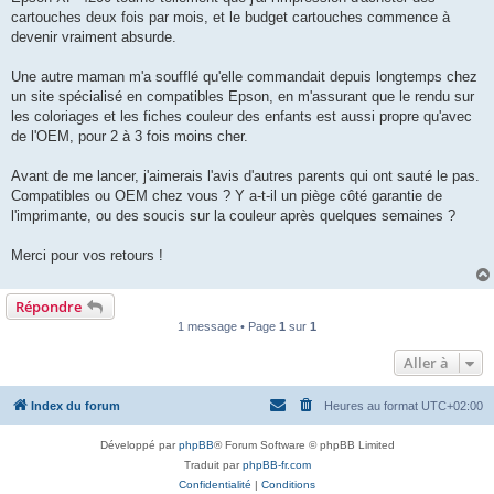
l
u
cartouches deux fois par mois, et le budget cartouches commence à
devenir vraiment absurde.
Une autre maman m'a soufflé qu'elle commandait depuis longtemps chez
un site spécialisé en compatibles Epson, en m'assurant que le rendu sur
les coloriages et les fiches couleur des enfants est aussi propre qu'avec
de l'OEM, pour 2 à 3 fois moins cher.
Avant de me lancer, j'aimerais l'avis d'autres parents qui ont sauté le pas.
Compatibles ou OEM chez vous ? Y a-t-il un piège côté garantie de
l'imprimante, ou des soucis sur la couleur après quelques semaines ?
Merci pour vos retours !
Répondre
1 message • Page
1
sur
1
Aller à
Index du forum
Heures au format
UTC+02:00
Développé par
phpBB
® Forum Software © phpBB Limited
Traduit par
phpBB-fr.com
Confidentialité
|
Conditions