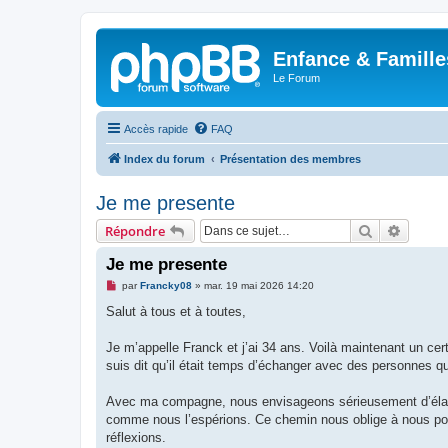
Enfance & Famille
Le Forum
Accès rapide
FAQ
Index du forum
Présentation des membres
Je me presente
Rechercher
Recher
Répondre
Je me presente
M
par
Francky08
»
mar. 19 mai 2026 14:20
e
s
Salut à tous et à toutes,
s
a
g
Je m’appelle Franck et j’ai 34 ans. Voilà maintenant un cer
e
suis dit qu’il était temps d’échanger avec des personnes q
n
o
n
Avec ma compagne, nous envisageons sérieusement d’élargi
l
u
comme nous l’espérions. Ce chemin nous oblige à nous pose
réflexions.