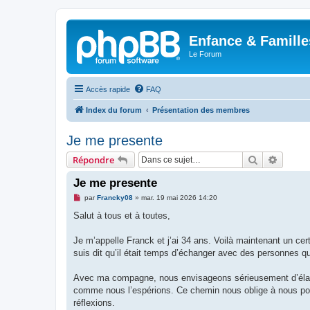
Enfance & Famille
Le Forum
Accès rapide
FAQ
Index du forum
Présentation des membres
Je me presente
Rechercher
Recher
Répondre
Je me presente
M
par
Francky08
»
mar. 19 mai 2026 14:20
e
s
Salut à tous et à toutes,
s
a
g
Je m’appelle Franck et j’ai 34 ans. Voilà maintenant un cer
e
suis dit qu’il était temps d’échanger avec des personnes q
n
o
n
Avec ma compagne, nous envisageons sérieusement d’élargi
l
u
comme nous l’espérions. Ce chemin nous oblige à nous pose
réflexions.