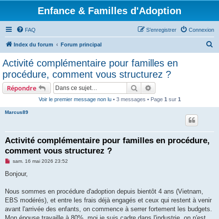
Enfance & Familles d'Adoption
FAQ
S’enregistrer
Connexion
R
Index du forum
Forum principal
e
Activité complémentaire pour familles en
c
procédure, comment vous structurez ?
h
Rechercher
Recherche avancée
Répondre
e
Voir le premier message non lu
• 3 messages • Page
1
sur
1
r
Marcus89
c
h
e
Activité complémentaire pour familles en procédure,
comment vous structurez ?
r
M
sam. 16 mai 2026 23:52
e
s
Bonjour,
s
a
g
Nous sommes en procédure d'adoption depuis bientôt 4 ans (Vietnam,
e
EBS modérés), et entre les frais déjà engagés et ceux qui restent à venir
n
o
avant l'arrivée des enfants, on commence à serrer fortement les budgets.
n
Mon épouse travaille à 80%, moi je suis cadre dans l'industrie, on n'est