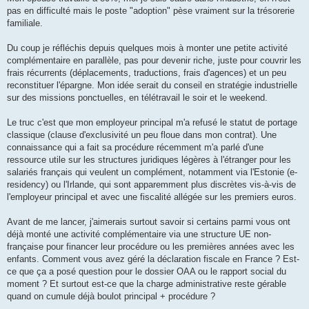
l
u
pas en difficulté mais le poste "adoption" pèse vraiment sur la trésorerie
familiale.
Du coup je réfléchis depuis quelques mois à monter une petite activité
complémentaire en parallèle, pas pour devenir riche, juste pour couvrir les
frais récurrents (déplacements, traductions, frais d'agences) et un peu
reconstituer l'épargne. Mon idée serait du conseil en stratégie industrielle
sur des missions ponctuelles, en télétravail le soir et le weekend.
Le truc c'est que mon employeur principal m'a refusé le statut de portage
classique (clause d'exclusivité un peu floue dans mon contrat). Une
connaissance qui a fait sa procédure récemment m'a parlé d'une
ressource utile sur les structures juridiques légères à l'étranger pour les
salariés français qui veulent un complément, notamment via l'Estonie (e-
residency) ou l'Irlande, qui sont apparemment plus discrètes vis-à-vis de
l'employeur principal et avec une fiscalité allégée sur les premiers euros.
Avant de me lancer, j'aimerais surtout savoir si certains parmi vous ont
déjà monté une activité complémentaire via une structure UE non-
française pour financer leur procédure ou les premières années avec les
enfants. Comment vous avez géré la déclaration fiscale en France ? Est-
ce que ça a posé question pour le dossier OAA ou le rapport social du
moment ? Et surtout est-ce que la charge administrative reste gérable
quand on cumule déjà boulot principal + procédure ?