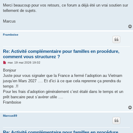
Merci beaucoup pour vos retours, ce forum a déjà été un vrai soutien sur
tellement de sujets.
Marcus
Framboise
Re: Activité complémentaire pour familles en procédure,
comment vous structurez ?
M
mar. 19 mai 2026 19:02
e
s
Bonjour
s
Juste pour vous signaler que la France a fermé l’adoption au Vietnam
a
g
jusqu’en Mars 2027 …. Et d’ici à ce que cela reprenne ça prendra du
e
temps .!!
n
o
Pour les frais d’adoption généralement c’est étalé dans le temps et un
n
prêt bancaire peut s’avérer utile ….
l
u
Framboise
Marcus89
Re: Activité complémentaire pour familles en procédure,