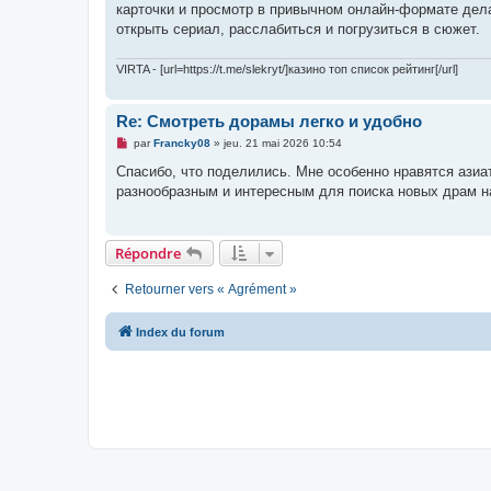
карточки и просмотр в привычном онлайн-формате дела
открыть сериал, расслабиться и погрузиться в сюжет.
VIRTA - [url=https://t.me/slekryt/]казино топ список рейтинг[/url]
Re: Смотреть дорамы легко и удобно
M
par
Francky08
»
jeu. 21 mai 2026 10:54
e
s
Спасибо, что поделились. Мне особенно нравятся азиа
s
разнообразным и интересным для поиска новых драм н
a
g
e
n
o
Répondre
n
l
u
Retourner vers « Agrément »
Index du forum