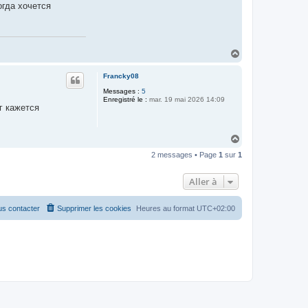
t
огда хочется
e
r
C
a
s
v
H
i
a
r
u
Francky08
t
t
a
Messages :
5
p
Enregistré le :
mar. 19 mai 2026 14:09
o
г кажется
u
g
s
H
a
2 messages • Page
1
sur
1
u
t
Aller à
s contacter
Supprimer les cookies
Heures au format
UTC+02:00