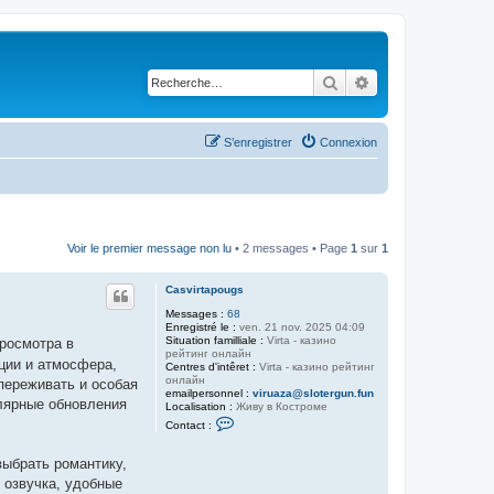
Rechercher
Recherche avancé
S’enregistrer
Connexion
Voir le premier message non lu
• 2 messages • Page
1
sur
1
Casvirtapougs
Messages :
68
Enregistré le :
ven. 21 nov. 2025 04:09
Situation familliale :
Virta - казино
просмотра в
рейтинг онлайн
оции и атмосфера,
Centres d'intêret :
Virta - казино рейтинг
онлайн
переживать и особая
emailpersonnel :
viruaza@slotergun.fun
улярные обновления
Localisation :
Живу в Костроме
C
Contact :
o
n
t
выбрать романтику,
a
я озвучка, удобные
c