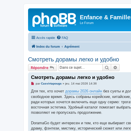
Enfance & Famille
Le Forum
Accès rapide
FAQ
Index du forum
Agrément
Смотреть дорамы легко и удобно
Rechercher
Recher
Répondre
Смотреть дорамы легко и удобно
M
par
Casvirtapougs
»
jeu. 14 mai 2026 14:36
e
s
Для тех, кто хочет
дорамы 2026 онлайн
без суеты и до
s
свободное время. Здесь собраны корейские, китайские,
a
g
ради которых хочется включить еще одну серию: трога
e
восточная эстетика. Удобный каталог помогает выбрать
n
o
позволяют не пропускать продолжение.
n
l
u
DoramaGo будет интересен и тем, кто еще выбирает св
драму, фэнтези, мистику, исторический сюжет или легк