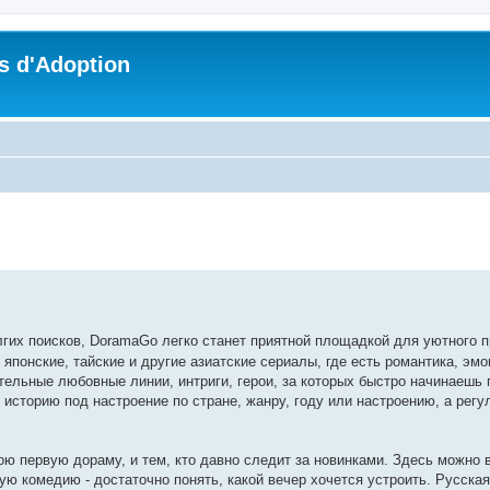
s d'Adoption
che avancée
лгих поисков, DoramaGo легко станет приятной площадкой для уютного 
 японские, тайские и другие азиатские сериалы, где есть романтика, эм
тельные любовные линии, интриги, герои, за которых быстро начинаешь 
 историю под настроение по стране, жанру, году или настроению, а рег
ою первую дораму, и тем, кто давно следит за новинками. Здесь можно 
ую комедию - достаточно понять, какой вечер хочется устроить. Русска