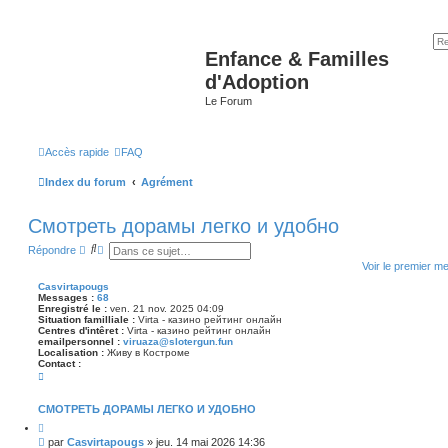
Enfance & Familles
d'Adoption
Le Forum
Accès rapide
FAQ
Index du forum
Agrément
Смотреть дорамы легко и удобно
R
R
Répondre
e
e
Voir le premier m
c
c
h
h
Casvirtapougs
e
e
Messages :
68
r
r
Enregistré le :
ven. 21 nov. 2025 04:09
c
c
Situation familliale :
Virta - казино рейтинг онлайн
Centres d'intêret :
h
h
Virta - казино рейтинг онлайн
emailpersonnel :
viruaza@slotergun.fun
e
e
Localisation :
Живу в Костроме
r
a
Contact :
v
C
a
o
n
n
c
t
СМОТРЕТЬ ДОРАМЫ ЛЕГКО И УДОБНО
é
a
C
e
c
i
t
M
par
Casvirtapougs
»
jeu. 14 mai 2026 14:36
t