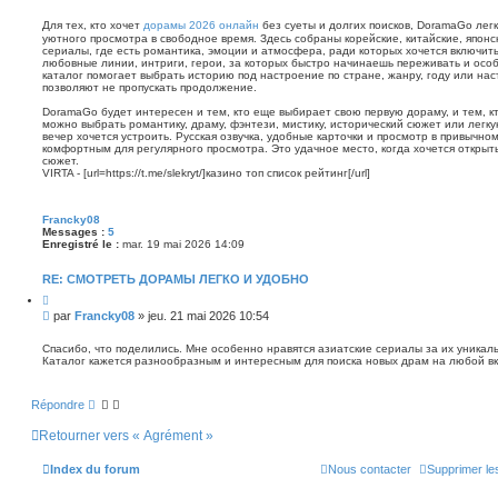
e
e
e
r
s
r
Для тех, кто хочет
дорамы 2026 онлайн
без суеты и долгих поисков, DoramaGo лег
C
s
уютного просмотра в свободное время. Здесь собраны корейские, китайские, японск
a
сериалы, где есть романтика, эмоции и атмосфера, ради которых хочется включит
s
a
любовные линии, интриги, герои, за которых быстро начинаешь переживать и особ
v
g
каталог помогает выбрать историю под настроение по стране, жанру, году или на
i
e
позволяют не пропускать продолжение.
r
t
n
DoramaGo будет интересен и тем, кто еще выбирает свою первую дораму, и тем, к
a
o
можно выбрать романтику, драму, фэнтези, мистику, исторический сюжет или легку
p
n
вечер хочется устроить. Русская озвучка, удобные карточки и просмотр в привычн
o
l
комфортным для регулярного просмотра. Это удачное место, когда хочется открыть
u
сюжет.
g
u
VIRTA - [url=https://t.me/slekryt/]казино топ список рейтинг[/url]
s
Francky08
Messages :
5
Enregistré le :
mar. 19 mai 2026 14:09
RE: СМОТРЕТЬ ДОРАМЫ ЛЕГКО И УДОБНО
C
i
M
par
Francky08
»
jeu. 21 mai 2026 10:54
t
e
e
s
r
Спасибо, что поделились. Мне особенно нравятся азиатские сериалы за их уникал
Каталог кажется разнообразным и интересным для поиска новых драм на любой вк
s
a
g
Répondre
e
n
Retourner vers « Agrément »
o
n
Index du forum
Nous contacter
Supprimer le
l
u