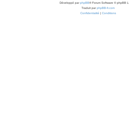
Développé par
phpBB
® Forum Software © phpBB L
Traduit par
phpBB-fr.com
Confidentialité
|
Conditions