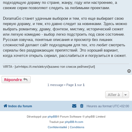
подходящую дораму по стране, жанру, году или настроению, а
свежие серии позволяют следить за любимыми проектами.
DoramaGo станет удачным выбором и тем, кто еще выбирает свою
первую дораму, и тем, кто давно следит за новинками. Здесь можно
выбрать романтику, драму, фэнтези, мистику, исторический сюжет
или легкую комедию - выбор легко подстроить под свое состояние.
Русская озвучка, понятные описания и просмотр без лишних
сложностей делают сайт подходящим для тех, кто любит смотреть
сериалы без раздражающих препятствий. Это хороший вариант,
когда хочется открыть сериал, расслабиться и погрузиться в сюжет.
VIRTA - [url=https://t.me/slekryt/]казино топ список рейтинг[/url]
Répondre
1 message • Page
1
sur
1
Aller à
Index du forum
Heures au format
UTC+02:00
Développé par
phpBB
® Forum Software © phpBB Limited
Traduit par
phpBB-fr.com
Confidentialité
|
Conditions