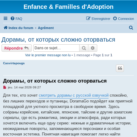
Enfance & Familles d'Adoption
FAQ
S’enregistrer
Connexion
R
Index du forum
Agrément
e
Дорамы, от которых сложно оторваться
c
Rechercher
Recherche avancée
Répondre
h
Voir le premier message non lu
• 1 message • Page
1
sur
1
e
Casvirtapougs
r
c
h
Дорамы, от которых сложно оторваться
e
M
jeu. 14 mai 2026 09:27
e
r
s
Для тех, кто хочет
смотреть дорамы с русской озвучкой
спокойно,
s
без лишних переходов и путаницы, DoramaGo подойдет как приятной
a
g
площадкой для уютного просмотра в свободное время. Здесь
e
собраны корейские, китайские, японские, тайские и другие азиатские
n
o
сериалы, где есть романтика, эмоции и атмосфера, ради которых
n
хочется включить еще одну серию: нежные и драматичные истории,
l
u
неожиданные повороты, запоминающиеся персонажи и особая
восточная эстетика. Понятная навигация помогает легко найти