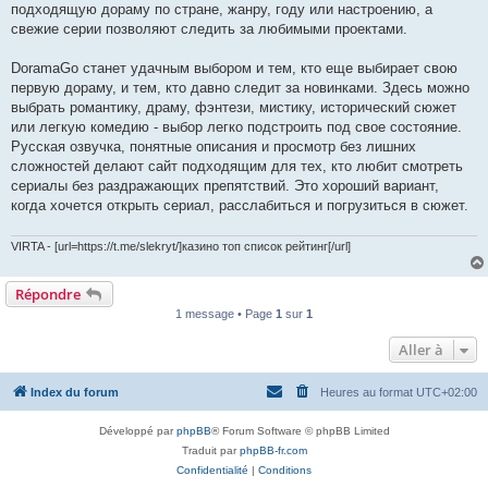
подходящую дораму по стране, жанру, году или настроению, а
свежие серии позволяют следить за любимыми проектами.
DoramaGo станет удачным выбором и тем, кто еще выбирает свою
первую дораму, и тем, кто давно следит за новинками. Здесь можно
выбрать романтику, драму, фэнтези, мистику, исторический сюжет
или легкую комедию - выбор легко подстроить под свое состояние.
Русская озвучка, понятные описания и просмотр без лишних
сложностей делают сайт подходящим для тех, кто любит смотреть
сериалы без раздражающих препятствий. Это хороший вариант,
когда хочется открыть сериал, расслабиться и погрузиться в сюжет.
VIRTA - [url=https://t.me/slekryt/]казино топ список рейтинг[/url]
Répondre
1 message • Page
1
sur
1
Aller à
Index du forum
Heures au format
UTC+02:00
Développé par
phpBB
® Forum Software © phpBB Limited
Traduit par
phpBB-fr.com
Confidentialité
|
Conditions