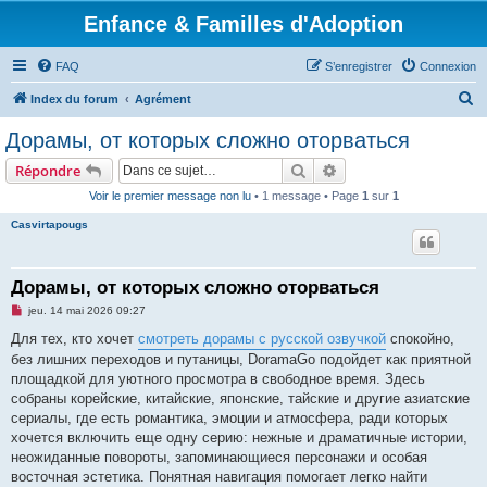
Enfance & Familles d'Adoption
FAQ
S’enregistrer
Connexion
R
Index du forum
Agrément
e
Дорамы, от которых сложно оторваться
c
Rechercher
Recherche avancée
Répondre
h
Voir le premier message non lu
• 1 message • Page
1
sur
1
e
Casvirtapougs
r
c
h
Дорамы, от которых сложно оторваться
e
M
jeu. 14 mai 2026 09:27
e
r
s
Для тех, кто хочет
смотреть дорамы с русской озвучкой
спокойно,
s
без лишних переходов и путаницы, DoramaGo подойдет как приятной
a
g
площадкой для уютного просмотра в свободное время. Здесь
e
собраны корейские, китайские, японские, тайские и другие азиатские
n
o
сериалы, где есть романтика, эмоции и атмосфера, ради которых
n
хочется включить еще одну серию: нежные и драматичные истории,
l
u
неожиданные повороты, запоминающиеся персонажи и особая
восточная эстетика. Понятная навигация помогает легко найти