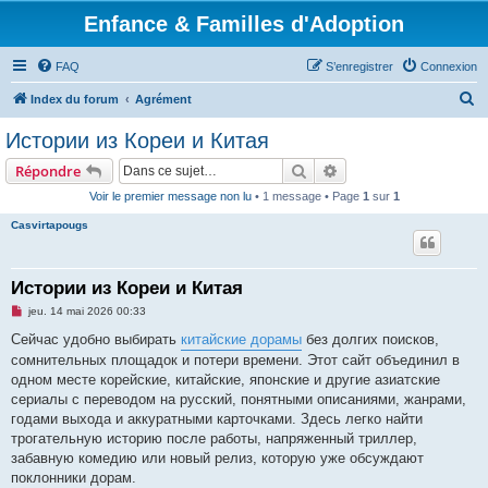
Enfance & Familles d'Adoption
FAQ
S’enregistrer
Connexion
R
Index du forum
Agrément
e
Истории из Кореи и Китая
c
Rechercher
Recherche avancée
Répondre
h
Voir le premier message non lu
• 1 message • Page
1
sur
1
e
Casvirtapougs
r
c
h
Истории из Кореи и Китая
e
M
jeu. 14 mai 2026 00:33
e
r
s
Сейчас удобно выбирать
китайские дорамы
без долгих поисков,
s
сомнительных площадок и потери времени. Этот сайт объединил в
a
g
одном месте корейские, китайские, японские и другие азиатские
e
сериалы с переводом на русский, понятными описаниями, жанрами,
n
o
годами выхода и аккуратными карточками. Здесь легко найти
n
трогательную историю после работы, напряженный триллер,
l
u
забавную комедию или новый релиз, которую уже обсуждают
поклонники дорам.