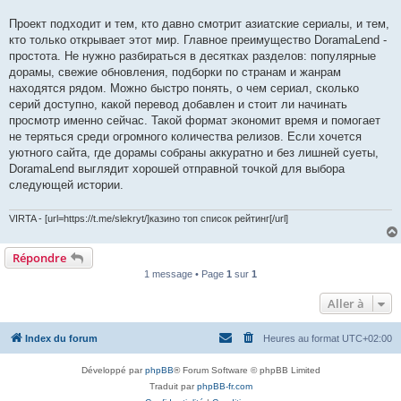
Проект подходит и тем, кто давно смотрит азиатские сериалы, и тем,
кто только открывает этот мир. Главное преимущество DoramaLend -
простота. Не нужно разбираться в десятках разделов: популярные
дорамы, свежие обновления, подборки по странам и жанрам
находятся рядом. Можно быстро понять, о чем сериал, сколько
серий доступно, какой перевод добавлен и стоит ли начинать
просмотр именно сейчас. Такой формат экономит время и помогает
не теряться среди огромного количества релизов. Если хочется
уютного сайта, где дорамы собраны аккуратно и без лишней суеты,
DoramaLend выглядит хорошей отправной точкой для выбора
следующей истории.
VIRTA - [url=https://t.me/slekryt/]казино топ список рейтинг[/url]
Répondre
1 message • Page
1
sur
1
Aller à
Index du forum
Heures au format
UTC+02:00
Développé par
phpBB
® Forum Software © phpBB Limited
Traduit par
phpBB-fr.com