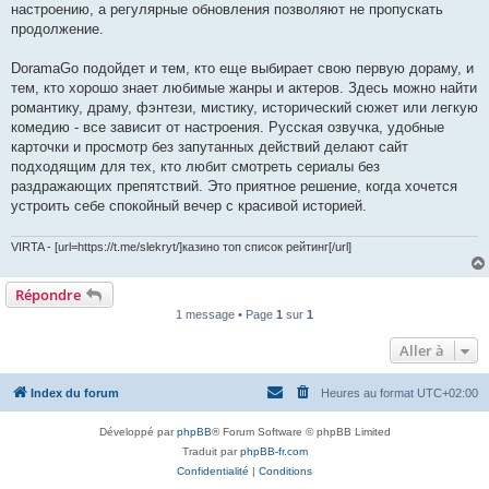
настроению, а регулярные обновления позволяют не пропускать
продолжение.
DoramaGo подойдет и тем, кто еще выбирает свою первую дораму, и
тем, кто хорошо знает любимые жанры и актеров. Здесь можно найти
романтику, драму, фэнтези, мистику, исторический сюжет или легкую
комедию - все зависит от настроения. Русская озвучка, удобные
карточки и просмотр без запутанных действий делают сайт
подходящим для тех, кто любит смотреть сериалы без
раздражающих препятствий. Это приятное решение, когда хочется
устроить себе спокойный вечер с красивой историей.
VIRTA - [url=https://t.me/slekryt/]казино топ список рейтинг[/url]
Répondre
1 message • Page
1
sur
1
Aller à
Index du forum
Heures au format
UTC+02:00
Développé par
phpBB
® Forum Software © phpBB Limited
Traduit par
phpBB-fr.com
Confidentialité
|
Conditions