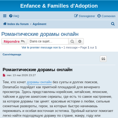
Enfance & Familles d'Adoption
FAQ
S’enregistrer
Connexion
R
Index du forum
Agrément
e
Романтические дорамы онлайн
c
Rechercher
Recherche avancée
Répondre
h
Voir le premier message non lu
• 1 message • Page
1
sur
1
e
Casvirtapougs
r
c
h
Романтические дорамы онлайн
e
M
mer. 13 mai 2026 23:27
e
r
s
Тем, кто хочет
дорамы онлайн
без суеты и долгих поисков,
s
DoramaGo подойдет как приятной площадкой для вечернего
a
g
просмотра. Здесь представлены корейские, китайские, японские,
e
тайские и другие азиатские сериалы, где есть то самое настроение,
n
o
за которое дорамы так ценят: красивые истории о любви, сильные
n
сюжетные развороты, герои, за которых быстро начинаешь
l
u
переживать и особая восточная эстетика. Удобный каталог помогает
легко найти подходящую дораму по стране, жанру, году или