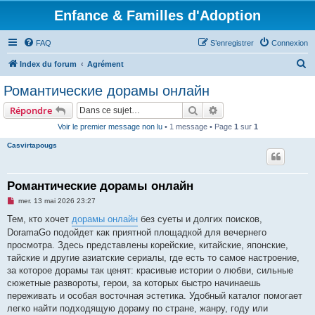
Enfance & Familles d'Adoption
FAQ
S’enregistrer
Connexion
R
Index du forum
Agrément
e
Романтические дорамы онлайн
c
Rechercher
Recherche avancée
Répondre
h
Voir le premier message non lu
• 1 message • Page
1
sur
1
e
Casvirtapougs
r
c
h
Романтические дорамы онлайн
e
M
mer. 13 mai 2026 23:27
e
r
s
Тем, кто хочет
дорамы онлайн
без суеты и долгих поисков,
s
DoramaGo подойдет как приятной площадкой для вечернего
a
g
просмотра. Здесь представлены корейские, китайские, японские,
e
тайские и другие азиатские сериалы, где есть то самое настроение,
n
o
за которое дорамы так ценят: красивые истории о любви, сильные
n
сюжетные развороты, герои, за которых быстро начинаешь
l
u
переживать и особая восточная эстетика. Удобный каталог помогает
легко найти подходящую дораму по стране, жанру, году или