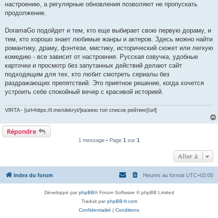
настроению, а регулярные обновления позволяют не пропускать
продолжение.
DoramaGo подойдет и тем, кто еще выбирает свою первую дораму, и
тем, кто хорошо знает любимые жанры и актеров. Здесь можно найти
романтику, драму, фэнтези, мистику, исторический сюжет или легкую
комедию - все зависит от настроения. Русская озвучка, удобные
карточки и просмотр без запутанных действий делают сайт
подходящим для тех, кто любит смотреть сериалы без
раздражающих препятствий. Это приятное решение, когда хочется
устроить себе спокойный вечер с красивой историей.
VIRTA - [url=https://t.me/slekryt/]казино топ список рейтинг[/url]
Répondre
1 message • Page
1
sur
1
Aller à
Index du forum
Heures au format
UTC+02:00
Développé par
phpBB
® Forum Software © phpBB Limited
Traduit par
phpBB-fr.com
Confidentialité
|
Conditions