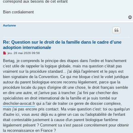
correspond aux besoins de cet enfant
Bien cordialement
Aurlanne
Re: Question sur le droit de la famille dans le cadre d’une
adoption internationale
M
jeu. 28 mai 2026 09:58
e
s
Bertag, je comprends le principe des étapes dans l'ordre et franchement
s
c'est utile de rappeler la logique globale, mais ma question c'était pas
a
g
vraiment sur la procédure standard... j'ai déjà l'agrément et le pays est
e
bien signataire de la Convention. Ce qui me bloque c'est le volet juridique
n
o
autour du parent biologique encore reconnu légalement, parce que la
n
procédure locale du pays d'origine dit une chose, le droit français semble
l
u
en dire une autre, et j'arrive pas à trancher. j'ai fini par chercher des
spécialistes en droit international de la famille et je suis tombé sur
drechsler-avocat.fr
qui a l'air de traiter ce genre de dossier complexe,
mais j'ai pas encore pris contact. Ma vraie question c'est: toi ou quelqu'un
d'autre ici, vous avez déjà eu a gérer un cas ou l'adoptabilité de l'enfant
était contestable justement à cause d'un parent biologique fantôme
légalement présent ? Comment sa s'est passé concrètement pour obtenir
la reconnaissance en France ?