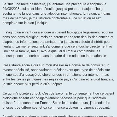
l
u
Je suis une mère célibataire, j’ai entamé une procédure d’adoption le
04/08/2025, qui s’est bien déroulée jusqu’à présent et aujourd’hui je
souhaite me lancer dans une adoption internationale. En avançant dans
mes démarches, je me retrouve confrontée à une situation assez
complexe sur le plan juridique.
Il s’agit d’un enfant qui a encore un parent biologique légalement reconnu
dans son pays d’origine, mais ce parent est absent depuis des années et,
d’après les informations transmises, n’a jamais manifesté d’intérêt pour
l’enfant. En me renseignant, j’ai compris que cela touche directement au
Droit de la famille, mais j’avoue que j’ai du mal à comprendre les
conséquences concrètes dans le cadre d’une adoption internationale.
L’assistante sociale qui suit mon dossier m’a conseillé de consulter un
avocat spécialisé, sans vraiment préciser vers quel type de spécialiste
m’orienter. J’ai essayé de chercher des informations sur internet, mais
entre les textes juridiques, les règles du pays d’origine et le droit français,
je suis encore plus perdue qu’au départ.
Ce qui m’inquiète surtout, c’est de savoir si le consentement de ce parent
biologique absent est obligatoirement nécessaire pour que l’adoption
puisse être reconnue en France. Selon les interlocuteurs, j’entends des
choses très différentes, et ça commence à devenir vraiment stressant.
Je sais bien que chaque dossier est particulier et que personne ne pourra