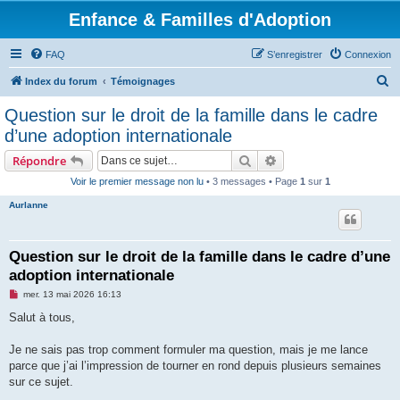
Enfance & Familles d'Adoption
FAQ
S’enregistrer
Connexion
R
Index du forum
Témoignages
e
Question sur le droit de la famille dans le cadre
c
d’une adoption internationale
h
Rechercher
Recherche avancée
Répondre
e
Voir le premier message non lu
• 3 messages • Page
1
sur
1
r
Aurlanne
c
h
e
Question sur le droit de la famille dans le cadre d’une
adoption internationale
r
M
mer. 13 mai 2026 16:13
e
s
Salut à tous,
s
a
g
Je ne sais pas trop comment formuler ma question, mais je me lance
e
parce que j’ai l’impression de tourner en rond depuis plusieurs semaines
n
o
sur ce sujet.
n