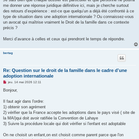
me donner une réponse juridique définitive ici, mais je cherche surtout
des retours d’expérience : est-ce que quelqu’un a déjà été confronté à ce
type de situation dans une adoption internationale ? Ou connaissez-vous
un avocat qui maîtrise vraiment le Droit de la famille dans ce contexte
précis ?
Merci d’avance à celles et ceux qui prendront le temps de répondre.
bertag
Re: Question sur le droit de la famille dans le cadre d’une
adoption internationale
M
jeu. 14 mai 2026 12:11
e
s
Bonjour,
s
a
g
Il faut agir dans l'ordre:
e
1) obtenir son agrément
n
o
2) vérifier que la France accepte les adoptions dans le pays visé ( site de
n
la MAI)qui doit avoir ratifiée la Convention de Lahaye
l
u
3) Suivre la procédure locale qui doit vérifier si l'enfant est adoptable
On ne choisit un enfant,on est choisit comme parent parce que l'on