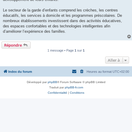
l
u
Le secteur de la garde d’enfants comprend les crèches, les centres
éducatifs, les services à domicile et les programmes préscolaires. De
nombreux établissements investissent dans des activités éducatives,
des espaces confortables et des technologies intelligentes afin
d’améliorer l’expérience des familles.
Répondre
1 message • Page
1
sur
1
Aller à
Index du forum
Heures au format
UTC+02:00
Développé par
phpBB
® Forum Software © phpBB Limited
Traduit par
phpBB-fr.com
Confidentialité
|
Conditions