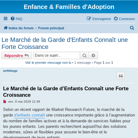
Enfance & Familles d'Adoption
FAQ
S’enregistrer
Connexion
R
Index du forum
Forum principal
e
Le Marché de la Garde d’Enfants Connaît une
c
Forte Croissance
h
Rechercher
Recherche avancée
Répondre
e
Voir le premier message non lu
• 1 message • Page
1
sur
1
r
mrfrblogs
c
h
e
Le Marché de la Garde d’Enfants Connaît une Forte
Croissance
r
M
ven. 8 mai 2026 11:39
e
s
Selon un récent rapport de Market Research Future, le marché de la
s
garde
d’enfants connaît
une croissance importante grâce à l’augmentation
a
g
du nombre de familles actives et à la demande de services fiables pour
e
les jeunes enfants. Les parents recherchent aujourd’hui des solutions
n
o
modernes, sûres et flexibles pour assurer le bien-être et le
n
développement de leurs enfants.