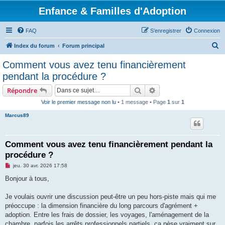
Enfance & Familles d'Adoption
FAQ
S’enregistrer
Connexion
R
Index du forum
Forum principal
e
Comment vous avez tenu financièrement
c
pendant la procédure ?
h
Rechercher
Recherche avancée
Répondre
e
Voir le premier message non lu
• 1 message • Page
1
sur
1
r
Marcus89
c
h
e
Comment vous avez tenu financièrement pendant la
procédure ?
r
M
jeu. 30 avr. 2026 17:58
e
s
Bonjour à tous,
s
a
g
Je voulais ouvrir une discussion peut-être un peu hors-piste mais qui me
e
préoccupe : la dimension financière du long parcours d'agrément +
n
o
adoption. Entre les frais de dossier, les voyages, l'aménagement de la
n
chambre, parfois les arrêts professionnels partiels, ça pèse vraiment sur