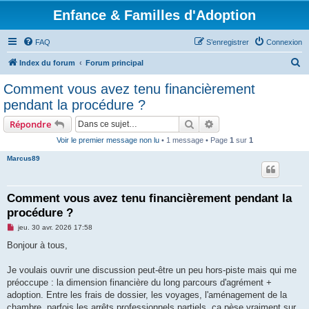
Enfance & Familles d'Adoption
FAQ
S’enregistrer
Connexion
R
Index du forum
Forum principal
e
Comment vous avez tenu financièrement
c
pendant la procédure ?
h
Rechercher
Recherche avancée
Répondre
e
Voir le premier message non lu
• 1 message • Page
1
sur
1
r
Marcus89
c
h
e
Comment vous avez tenu financièrement pendant la
procédure ?
r
M
jeu. 30 avr. 2026 17:58
e
s
Bonjour à tous,
s
a
g
Je voulais ouvrir une discussion peut-être un peu hors-piste mais qui me
e
préoccupe : la dimension financière du long parcours d'agrément +
n
o
adoption. Entre les frais de dossier, les voyages, l'aménagement de la
n
chambre, parfois les arrêts professionnels partiels, ça pèse vraiment sur