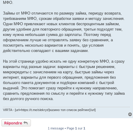
МФО.
Займы от МФО отличаются по размеру займа, периоду возврата,
требованиям МФО, срокам обработки заявки и методу зачисления.
Одни МФО привлекают новых клиентов беспроцентным займом,
другие удобнее для повторного обращения, третьи подходят тем,
кому нужна небольшая сумма до зарплаты. Поэтому перед
оформлением лучше не отправлять заявку без сравнения, а
посмотреть несколько вариантов и понять, где условия
действительно совпадают с вашими задачами.
На этой странице удобно искать не одну конкретную МФО, а сразу
варианты под разные задачи: варианты с быстрым решением,
микрокредиты с зачислением на карту, быстрые займы через
интернет, варианты для первого обращения, предложения без
большого пакета документов и подборки компаний с быстрой
выдачей. Это помогает сразу перейти к нужному направлению,
сравнить предложения по смыслу и перейти к нужному типу займа
без долгого ручного поиска.
VIRTA - [url=https://t.me/slekryt/]казино топ список рейтинг[/url]
Répondre
1 message • Page
1
sur
1