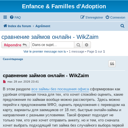
Enfance & Familles d'Adoption
FAQ
S’enregistrer
Connexion
R
Index du forum
Agrément
e
сравнение займов онлайн - WikZaim
c
Rechercher
Recherche avancée
Répondre
h
Voir le premier message non lu
• 1 message • Page
1
sur
1
e
Casvirtapougs
r
c
h
сравнение займов онлайн - WikZaim
e
M
mar. 28 avr. 2026 23:41
e
r
s
В этом разделе
все займы без посещения офиса
сформирован как
s
удобная отправная точка для тех, кто хочет спокойно оценить, какие
a
g
предложения по займам вообще можно рассмотреть. Здесь можно
e
перейти к предложениям МФО, оценить предложения с переводом на
n
o
карту, варианты для заемщиков от 18 лет, быстрые онлайн-займы и
n
направления с разными условиями. Такой формат подходит не
l
u
только тем, кто уже хочет отправить анкету, но и тем, кто сначала
хочет выбрать подходящий тип займа без случайного выбора первой