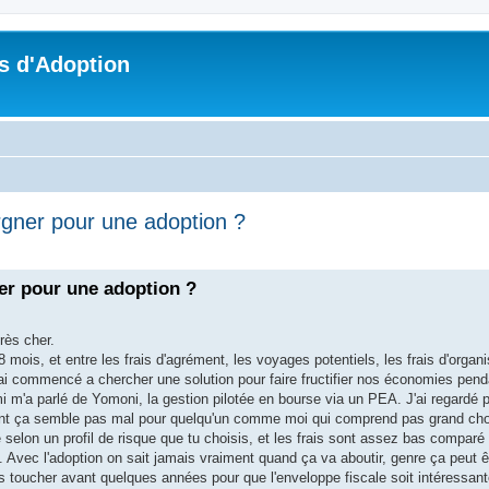
s d'Adoption
rgner pour une adoption ?
che avancée
er pour une adoption ?
rès cher.
8 mois, et entre les frais d'agrément, les voyages potentiels, les frais d'organ
ai commencé a chercher une solution pour faire fructifier nos économies penda
i m'a parlé de Yomoni, la gestion pilotée en bourse via un PEA. J'ai regardé 
ment ça semble pas mal pour quelqu'un comme moi qui comprend pas grand c
lace selon un profil de risque que tu choisis, et les frais sont assez bas compa
. Avec l'adoption on sait jamais vraiment quand ça va aboutir, genre ça peut 
toucher avant quelques années pour que l'enveloppe fiscale soit intéressant