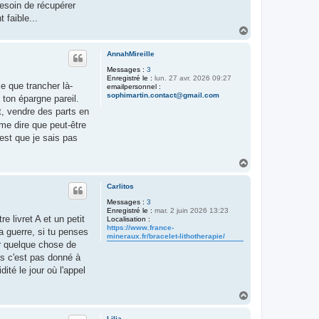
besoin de récupérer
 faible...
H
a
u
AnnahMireille
t
Messages :
3
Enregistré le :
lun. 27 avr. 2026 09:27
e que trancher là-
emailpersonnel :
sophimartin.contact@gmail.com
 ton épargne pareil.
t, vendre des parts en
me dire que peut-être
'est que je sais pas
H
a
u
Carlitos
t
Messages :
3
Enregistré le :
mar. 2 juin 2026 13:23
 livret A et un petit
Localisation :
https://www.france-
a guerre, si tu penses
mineraux.fr/bracelet-lithotherapie/
ur quelque chose de
is c'est pas donné à
té le jour où l'appel
H
a
u
Lilia