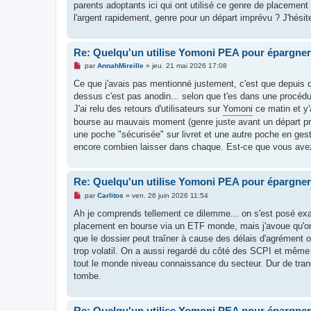
parents adoptants ici qui ont utilisé ce genre de placemen
l'argent rapidement, genre pour un départ imprévu ? J'hésite
Re: Quelqu'un utilise Yomoni PEA pour épargner
M
par
AnnahMireille
»
jeu. 21 mai 2026 17:08
e
s
Ce que j'avais pas mentionné justement, c'est que depuis qu
s
dessus c'est pas anodin... selon que t'es dans une procédur
a
g
J'ai relu des retours d'utilisateurs sur
Yomoni
ce matin et y'
e
bourse au mauvais moment (genre juste avant un départ pré
n
o
une poche "sécurisée" sur livret et une autre poche en gest
n
encore combien laisser dans chaque. Est-ce que vous avez 
l
u
Re: Quelqu'un utilise Yomoni PEA pour épargner
M
par
Carlitos
»
ven. 26 juin 2026 11:54
e
s
Ah je comprends tellement ce dilemme... on s'est posé exa
s
placement en bourse via un ETF monde, mais j'avoue qu'on a
a
g
que le dossier peut traîner à cause des délais d'agrément o
e
trop volatil. On a aussi regardé du côté des SCPI et même
n
o
tout le monde niveau connaissance du secteur. Dur de tranch
n
tombe.
l
u
Re: Quelqu'un utilise Yomoni PEA pour épargner