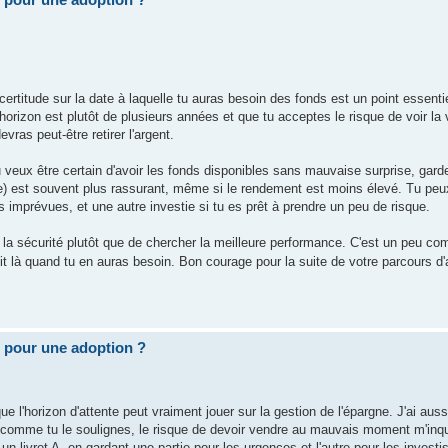
ncertitude sur la date à laquelle tu auras besoin des fonds est un point essen
orizon est plutôt de plusieurs années et que tu acceptes le risque de voir la 
vras peut-être retirer l'argent.
tu veux être certain d'avoir les fonds disponibles sans mauvaise surprise, gard
ée) est souvent plus rassurant, même si le rendement est moins élevé. Tu peu
s imprévues, et une autre investie si tu es prêt à prendre un peu de risque.
ais la sécurité plutôt que de chercher la meilleure performance. C'est un peu 
soit là quand tu en auras besoin. Bon courage pour la suite de votre parcours d'
 pour une adoption ?
 l'horizon d'attente peut vraiment jouer sur la gestion de l'épargne. J'ai aussi
comme tu le soulignes, le risque de devoir vendre au mauvais moment m'inquièt
livret A, en gardant une partie pour les urgences et l'autre pour les invest