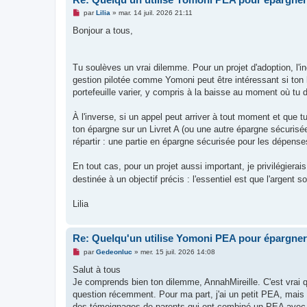
M
par
Lilia
»
mar. 14 juil. 2026 21:11
e
s
Bonjour a tous,
s
a
g
e
Tu soulèves un vrai dilemme. Pour un projet d'adoption, l'i
n
o
gestion pilotée comme Yomoni peut être intéressant si ton h
n
portefeuille varier, y compris à la baisse au moment où tu de
l
u
À l'inverse, si un appel peut arriver à tout moment et que 
ton épargne sur un Livret A (ou une autre épargne sécuris
répartir : une partie en épargne sécurisée pour les dépense
En tout cas, pour un projet aussi important, je privilégier
destinée à un objectif précis : l'essentiel est que l'argent 
Lilia
Re: Quelqu'un utilise Yomoni PEA pour épargner
M
par
Gedeonluc
»
mer. 15 juil. 2026 14:08
e
s
Salut à tous
s
Je comprends bien ton dilemme, AnnahMireille. C'est vrai que
a
g
question récemment. Pour ma part, j'ai un petit PEA, mais 
e
des témoignages de parents qui ont combiné un PEA avec un 