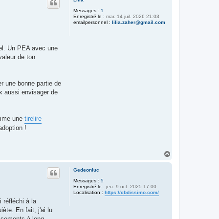
t
Messages :
1
Enregistré le :
mar. 14 juil. 2026 21:03
emailpersonnel :
lilia.zaher@gmail.com
tiel. Un PEA avec une
valeur de ton
er une bonne partie de
x aussi envisager de
comme une
tirelire
adoption !
H
a
u
Gedeonluc
t
Messages :
5
Enregistré le :
jeu. 9 oct. 2025 17:00
Localisation :
https://cbdissimo.com/
 réfléchi à la
e. En fait, j'ai lu
issements à long