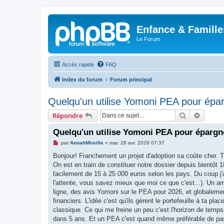
Enfance & Famille
Le Forum
Accès rapide
FAQ
Index du forum
Forum principal
Quelqu'un utilise Yomoni PEA pour épa
Rechercher
Recher
Répondre
Quelqu'un utilise Yomoni PEA pour épargn
M
par
AnnahMireille
»
mar. 28 avr. 2026 07:37
e
s
Bonjour! Franchement un projet d'adoption sa coûte cher. T
s
On est en train de constituer notre dossier depuis bientôt 1
a
g
facilement de 15 à 25 000 euros selon les pays. Du coup j'
e
l'attente, vous savez mieux que moi ce que c'est...). Un am
n
o
ligne, des avis Yomoni sur le PEA pour 2026, et globale
n
financiers. L'idée c'est qu'ils gèrent le portefeuille à ta p
l
u
classique. Ce qui me freine un peu c'est l'horizon de temps
dans 5 ans. Et un PEA c'est quand même préférable de pas 