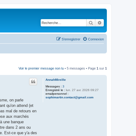
Rechercher
Recherche avancé
S’enregistrer
Connexion
Voir le premier message non lu
• 5 messages • Page
1
sur
1
AnnahMireille
Messages :
3
Enregistré le :
lun. 27 avr. 2026 09:27
emailpersonnel :
sophimartin.contact@gmail.com
isme, on parle
nt qu'on attend (et
pas mal de retours en
hose aux marchés
ré à une banque
être dans 2 ans ou
e. Est-ce que y'a des