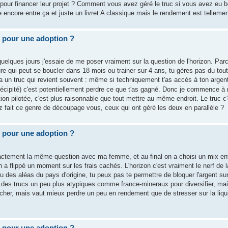
t pour financer leur projet ? Comment vous avez géré le truc si vous avez eu 
 encore entre ça et juste un livret A classique mais le rendement est tellement
 pour une adoption ?
elques jours j'essaie de me poser vraiment sur la question de l'horizon. Parc
e qui peut se boucler dans 18 mois ou trainer sur 4 ans, tu gères pas du tout
a un truc qui revient souvent : même si techniquement t'as accès à ton argen
cipité) c'est potentiellement perdre ce que t'as gagné. Donc je commence à 
ion pilotée, c'est plus raisonnable que tout mettre au même endroit. Le truc c
fait ce genre de découpage vous, ceux qui ont géré les deux en parallèle ?
 pour une adoption ?
ctement la même question avec ma femme, et au final on a choisi un mix entre
 flippé un moment sur les frais cachés. L'horizon c'est vraiment le nerf de l
u des aléas du pays d'origine, tu peux pas te permettre de bloquer l'argent s
 des trucs un peu plus atypiques comme france-mineraux pour diversifier, ma
er, mais vaut mieux perdre un peu en rendement que de stresser sur la liquidi
 pour une adoption ?