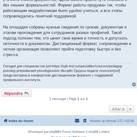
l
u
без лишних формальностей. Формат работы продуман так, чтобы
работающим медработникам было удобно учиться, а все этапы
сопровождались понятной поддержкой.
На площадке собраны нужные сведения по срокам, документам и
этапам прохождения для сотрудников разных профилей. Такой
подход полезен тем, кто ценит свое время и точность и допускать
неточности в документах. Дистанционный формат, сопровождение и
четкая организация позволяют пройти подготовку быстро и без
стресса.
Сегодня для специалистов [url=https://spb-inst.ru/specialties/courses/pedagog-
psixolog-prepodavatel-psixologiceskix-disciplin-1]курсы педагог психолог[/url]
предусмотрена в комфортном дистанционном формате с поддержкой
профильного института.
Répondre
1 message • Page
1
sur
1
Aller à
Index du forum
Heures au format
UTC+02:00
Développé par
phpBB
® Forum Software © phpBB Limited