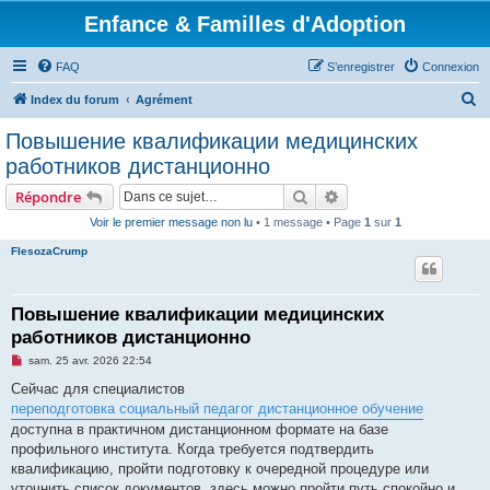
Enfance & Familles d'Adoption
FAQ
S’enregistrer
Connexion
R
Index du forum
Agrément
e
Повышение квалификации медицинских
c
работников дистанционно
h
Rechercher
Recherche avancée
Répondre
e
Voir le premier message non lu
• 1 message • Page
1
sur
1
r
FlesozaCrump
c
h
e
Повышение квалификации медицинских
работников дистанционно
r
M
sam. 25 avr. 2026 22:54
e
s
Сейчас для специалистов
s
переподготовка социальный педагог дистанционное обучение
a
g
доступна в практичном дистанционном формате на базе
e
профильного института. Когда требуется подтвердить
n
o
квалификацию, пройти подготовку к очередной процедуре или
n
уточнить список документов, здесь можно пройти путь спокойно и