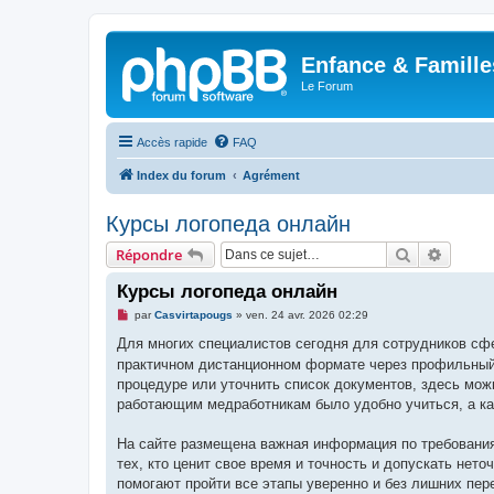
Enfance & Famille
Le Forum
Accès rapide
FAQ
Index du forum
Agrément
Курсы логопеда онлайн
Rechercher
Recher
Répondre
Курсы логопеда онлайн
M
par
Casvirtapougs
»
ven. 24 avr. 2026 02:29
e
s
Для многих специалистов сегодня для сотрудников с
s
практичном дистанционном формате через профильный 
a
g
процедуре или уточнить список документов, здесь мож
e
работающим медработникам было удобно учиться, а к
n
o
n
На сайте размещена важная информация по требования
l
u
тех, кто ценит свое время и точность и допускать нет
помогают пройти все этапы уверенно и без лишних пер