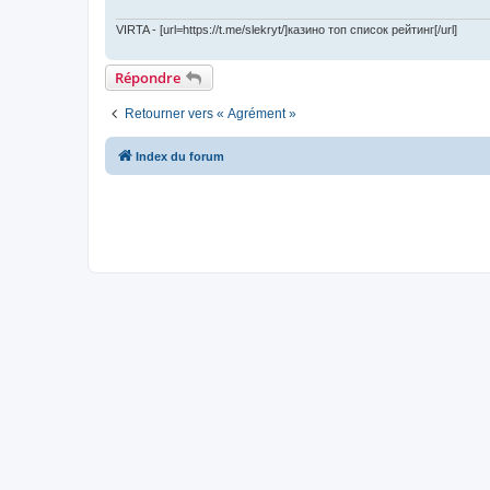
VIRTA - [url=https://t.me/slekryt/]казино топ список рейтинг[/url]
Répondre
Retourner vers « Agrément »
Index du forum