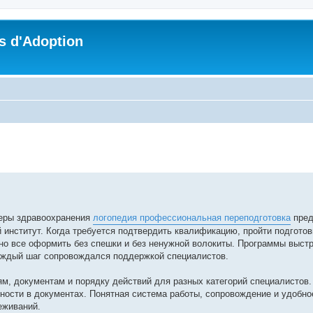
s d'Adoption
che avancée
феры здравоохранения
логопедия профессиональная переподготовка
пред
институт. Когда требуется подтвердить квалификацию, пройти подготов
но все оформить без спешки и без ненужной волокиты. Программы выстр
аждый шаг сопровождался поддержкой специалистов.
м, документам и порядку действий для разных категорий специалистов.
очности в документах. Понятная система работы, сопровождение и удобно
еживаний.