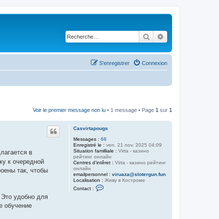
Rechercher
Recherche avancé
S’enregistrer
Connexion
Voir le premier message non lu
• 1 message • Page
1
sur
1
Casvirtapougs
Messages :
68
Enregistré le :
ven. 21 nov. 2025 04:09
Situation familliale :
Virta - казино
лагается в
рейтинг онлайн
ку к очередной
Centres d'intêret :
Virta - казино рейтинг
онлайн
оены так, чтобы
emailpersonnel :
viruaza@slotergun.fun
Localisation :
Живу в Костроме
C
Contact :
o
 Это удобно для
n
t
е обучение
a
c