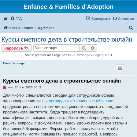
Enfance & Familles d'Adoption
FAQ
S’enregistrer
Connexion
R
Index du forum
Agrément
e
Курсы сметного дела в строительстве онлайн
c
Rechercher
Recherche avancée
Répondre
h
Voir le premier message non lu
• 1 message • Page
1
sur
1
e
Casvirtapougs
r
c
h
Курсы сметного дела в строительстве онлайн
e
M
ven. 24 avr. 2026 00:11
e
r
s
Для многих специалистов сегодня для сотрудников сферы
s
здравоохранения
курсы логопеда дистанционное обучение
a
g
предусмотрена в понятном дистанционном формате с поддержкой
e
профильного института. Когда требуется подтвердить
n
o
квалификацию, закрыть вопрос с обязательной процедурой или
n
решить вопросы с документами, здесь удобно пройти все этапы и
l
u
без лишней бюрократии. Формат работы продуман так, чтобы
специалисты могли совмещать процесс с работой, а вопросы