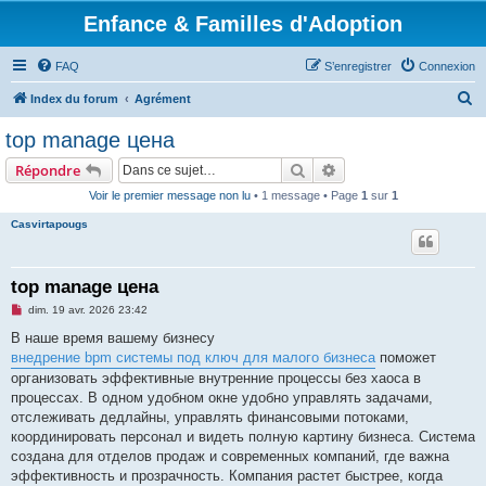
Enfance & Familles d'Adoption
FAQ
S’enregistrer
Connexion
R
Index du forum
Agrément
e
top manage цена
c
Rechercher
Recherche avancée
Répondre
h
Voir le premier message non lu
• 1 message • Page
1
sur
1
e
Casvirtapougs
r
c
h
top manage цена
e
M
dim. 19 avr. 2026 23:42
e
r
s
В наше время вашему бизнесу
s
внедрение bpm системы под ключ для малого бизнеса
поможет
a
g
организовать эффективные внутренние процессы без хаоса в
e
процессах. В одном удобном окне удобно управлять задачами,
n
o
отслеживать дедлайны, управлять финансовыми потоками,
n
координировать персонал и видеть полную картину бизнеса. Система
l
u
создана для отделов продаж и современных компаний, где важна
эффективность и прозрачность. Компания растет быстрее, когда