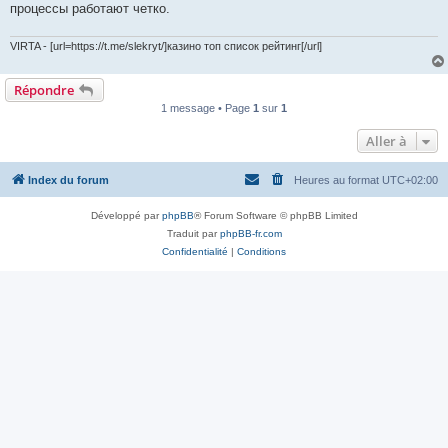
процессы работают четко.
VIRTA - [url=https://t.me/slekryt/]казино топ список рейтинг[/url]
Répondre
1 message • Page
1
sur
1
Aller à
Index du forum
Heures au format
UTC+02:00
Développé par
phpBB
® Forum Software © phpBB Limited
Traduit par
phpBB-fr.com
Confidentialité
|
Conditions