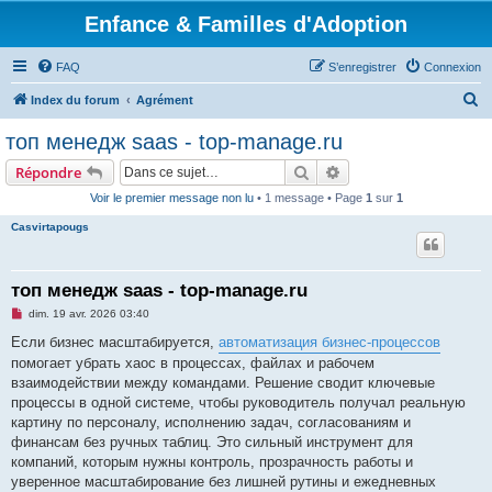
Enfance & Familles d'Adoption
FAQ
S’enregistrer
Connexion
R
Index du forum
Agrément
e
топ менедж saas - top-manage.ru
c
Rechercher
Recherche avancée
Répondre
h
Voir le premier message non lu
• 1 message • Page
1
sur
1
e
Casvirtapougs
r
c
h
топ менедж saas - top-manage.ru
e
M
dim. 19 avr. 2026 03:40
e
r
s
Если бизнес масштабируется,
автоматизация бизнес-процессов
s
помогает убрать хаос в процессах, файлах и рабочем
a
g
взаимодействии между командами. Решение сводит ключевые
e
процессы в одной системе, чтобы руководитель получал реальную
n
o
картину по персоналу, исполнению задач, согласованиям и
n
финансам без ручных таблиц. Это сильный инструмент для
l
u
компаний, которым нужны контроль, прозрачность работы и
уверенное масштабирование без лишней рутины и ежедневных