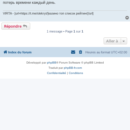
потерь времени каждый день.
VIRTA - [url=https://t.me/slekryt/]казино топ список рейтинг[/url]
Répondre
1 message • Page
1
sur
1
Aller à
Index du forum
Heures au format
UTC+02:00
Développé par
phpBB
® Forum Software © phpBB Limited
Traduit par
phpBB-fr.com
Confidentialité
|
Conditions