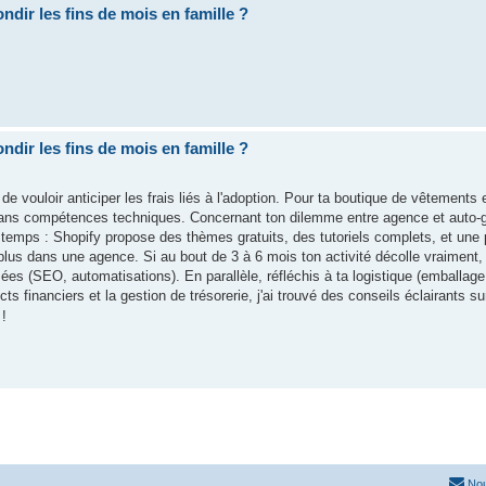
ndir les fins de mois en famille ?
ndir les fins de mois en famille ?
de vouloir anticiper les frais liés à l'adoption. Pour ta boutique de vêtements
ans compétences techniques. Concernant ton dilemme entre agence et auto-ge
emps : Shopify propose des thèmes gratuits, des tutoriels complets, et une p
lus dans une agence. Si au bout de 3 à 6 mois ton activité décolle vraiment, t
es (SEO, automatisations). En parallèle, réfléchis à ta logistique (emballage,
 financiers et la gestion de trésorerie, j'ai trouvé des conseils éclairants s
 !
Nou