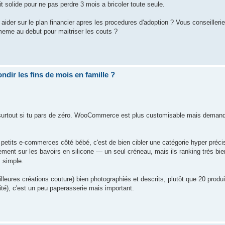
t solide pour ne pas perdre 3 mois a bricoler toute seule.
aider sur le plan financier apres les procedures d'adoption ? Vous conseilleri
meme au debut pour maitriser les couts ?
ndir les fins de mois en famille ?
 surtout si tu pars de zéro. WooCommerce est plus customisable mais demand
 petits e-commerces côté bébé, c'est de bien cibler une catégorie hyper précis
ement sur les bavoirs en silicone — un seul créneau, mais ils ranking très bi
 simple.
eures créations couture) bien photographiés et descrits, plutôt que 20 produ
ité), c'est un peu paperasserie mais important.