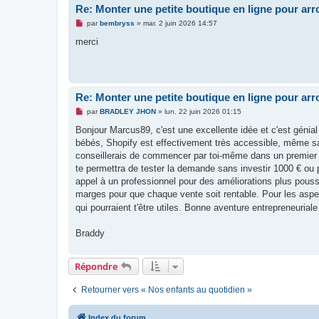
Re: Monter une petite boutique en ligne pour arro
M
par
bembryss
»
mar. 2 juin 2026 14:57
e
s
merci
s
a
g
e
n
o
Re: Monter une petite boutique en ligne pour arro
n
l
M
par
BRADLEY JHON
»
lun. 22 juin 2026 01:15
u
e
s
Bonjour Marcus89, c'est une excellente idée et c'est génial 
s
bébés, Shopify est effectivement très accessible, même s
a
g
conseillerais de commencer par toi-même dans un premier t
e
te permettra de tester la demande sans investir 1000 € ou p
n
o
appel à un professionnel pour des améliorations plus poussé
n
marges pour que chaque vente soit rentable. Pour les aspects
l
u
qui pourraient t'être utiles. Bonne aventure entrepreneuriale
Braddy
Répondre
Retourner vers « Nos enfants au quotidien »
Index du forum