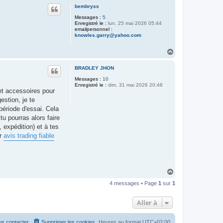
u
bembryss
t
Messages :
5
Enregistré le :
lun. 25 mai 2026 05:44
emailpersonnel :
knowles.garry@yahoo.com
H
a
u
BRADLEY JHON
t
Messages :
10
Enregistré le :
dim. 31 mai 2026 20:48
 et accessoires pour
stion, je te
ériode d'essai. Cela
u pourras alors faire
 expédition) et à tes
ur
avis trading fiable
H
a
4 messages • Page
1
sur
1
u
t
Aller à
s contacter
Supprimer les cookies
Heures au format
UTC+02:00