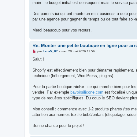
main. Le budget initial est consequent mais le service parai
Des parents ici qui ont monte un mini-business a cote pour 
par une agence pour gagner du temps ou de tout faire soi-
Merci beaucoup pour vos retours.
Re: Monter une petite boutique en ligne pour arro
M
par
LenaV_87
»
mer. 20 mai 2026 11:56
e
s
Salut !
s
a
g
Shopify est effectivement bien pour démarrer rapidement,
e
technique (hébergement, WordPress, plugins).
n
o
n
Pour la partie boutique
niche
: ce qui marche bien pour les
l
u
vendre. Par exemple
bavoirsilicone.com
est focalisé uniqu
type de requêtes spécifiques. Du coup le SEO devient plus
Mon conseil : commence avec 1-2 produits phares (tes meill
attention aux normes textile bébé/enfant (étiquetage, sécur
Bonne chance pour le projet !