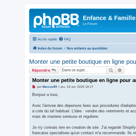
Enfance & Famille
Le Forum
Accès rapide
FAQ
Index du forum
Nos enfants au quotidien
Monter une petite boutique en ligne pour
Rechercher
Recher
Répondre
Monter une petite boutique en ligne pour ar
M
par
Marcus89
»
jeu. 16 avr. 2026 18:17
e
s
Bonjour a tous,
s
a
g
Avec l'arrivee des depenses liees aux procedures d'adoption
e
a cote du taf habituel. L'idee : vendre des vetements et ac
n
o
mais de maniere serieuse et reguliere.
n
l
u
Je n'y connais rien en creation de site. J'ai regarde Shopif
francaise specialisee qu'un contact m'a recommande. Ils m'o