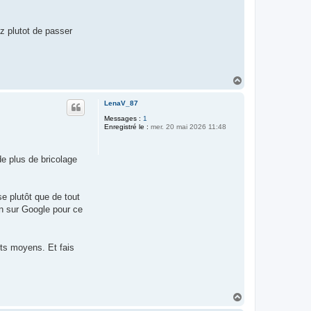
ez plutot de passer
H
a
u
LenaV_87
t
Messages :
1
Enregistré le :
mer. 20 mai 2026 11:48
e plus de bricolage
e plutôt que de tout
en sur Google pour ce
its moyens. Et fais
H
a