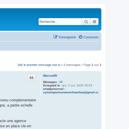
Rechercher
Recherche avancé
S’enregistrer
Connexion
Voir le premier message non lu
• 4 messages • Page
1
sur
1
Marcus89
Messages :
36
Enregistré le :
jeu. 2 oct. 2025 19:54
emailpersonnel :
sylvainpariesnoemchouchou@gmail.com
 revenu complementaire
ne, a petite echelle
ntacte une agence
ise en place cle en