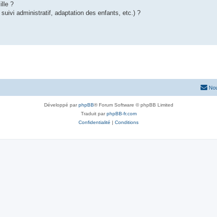
lle ?
suivi administratif, adaptation des enfants, etc.) ?
Nou
Développé par
phpBB
® Forum Software © phpBB Limited
Traduit par
phpBB-fr.com
Confidentialité
|
Conditions