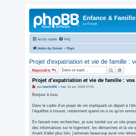
Enfance & Famille
Le Forum
Accès rapide
FAQ
Index du forum
Pays
Projet d’expatriation et vie de famille :
Rechercher
Recher
Répondre
Projet d’expatriation et vie de famille : vo
M
par
hatchi356
»
mar. 14 avr. 2026 07:01
e
s
Bonjour à tous,
s
a
g
Dans le cadre d’un projet de vie impliquant un départ à l’étr
e
l’équilibre à trouver, notamment quand on a ou qu’on envis
n
o
n
En faisant mes recherches, je suis tombé sur un site propos
l
u
des informations sur le logement, les démarches et la vie 
Avant d’aller plus loin, j’aimerais beaucoup avoir vos retour